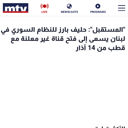
LIVE
NEWSCASTS
PROGRAMS
en
"المستقبل": حليف بارز للنظام السوري في
الأخبار
لبنان يسعى إلى فتح قناة غير معلنة مع
قطب من 14 آذار
سياسة
ناس
إقتصاد
فن
منوعات
رياضة
كأس العالم
البرامج
جدول البرامج