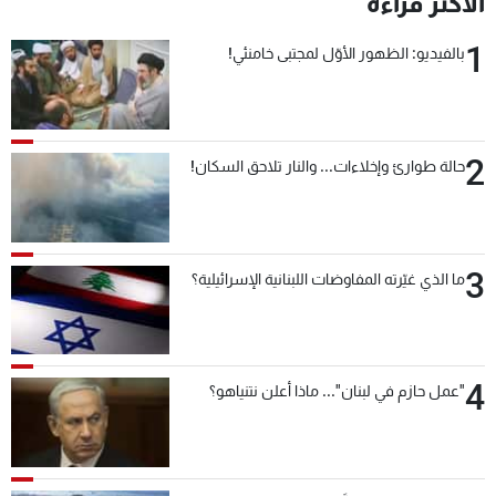
الأكثر قراءة
شاهد البرامج
1
الترددات
بالفيديو: الظهور الأوّل لمجتبى خامنئي!
عن MTV
وظائف
الإنـتـاج
تواصل معنا
2
حالة طوارئ وإخلاءات... والنار تلاحق السكان!
لاعلاناتكم
شروط الإسـتخدام
سياسة الخصوصية
3
ما الذي غيّرته المفاوضات اللبنانية الإسرائيلية؟
4
"عمل حازم في لبنان"... ماذا أعلن نتنياهو؟