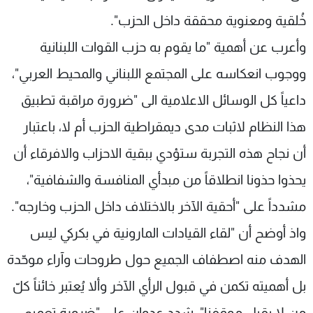
خُلقية ومعنوية محققة داخل الحزب".
وأعرب عن أهمية "ما يقوم به حزب القوات اللبنانية
ووجوب انعكاسه على المجتمع اللبناني والمحيط العربي"،
داعياً كل الوسائل الاعلامية الى "ضرورة مراقبة تطبيق
هذا النظام لاثبات مدى ديمقراطية الحزب أم لا، باعتبار
أن نجاح هذه التجربة ستؤدي ببقية الاحزاب والافرقاء أن
يحذوا حذونا انطلاقاً من مبدأي المنافسة والشفافية"،
مشدداً على "أحقية الآخر بالاختلاف داخل الحزب وخارجه".
واذ أوضح أن "لقاء القيادات المارونية في بكركي ليس
الهدف منه اصطفاف الجميع حول طروحات وآراء موحّدة
بل أهميته تكمن في قبول الرأي الآخر وألا يُعتبر خائناً كلّ
من لا يقبل موقفنا"، شدد عدوان على "ضرورة تعميم