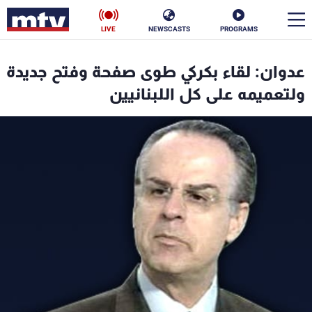
LIVE
NEWSCASTS
PROGRAMS
en
عدوان: لقاء بكركي طوى صفحة وفتح جديدة
الأخبار
ولتعميمه على كل اللبنانيين
سياسة
ناس
إقتصاد
فن
منوعات
رياضة
كأس العالم
البرامج
جدول البرامج