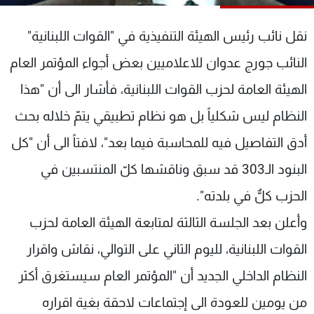
شاهد البرامج
الترددات
نقل نائب رئيس الهيئة التنفيذية في "القوات اللبنانية"
النائب جورج عدوان للاعلاميين بعض أجواء المؤتمر العام
عن MTV
وظائف
الهيئة العامة لحزب القوات اللبنانية، فأشار الى أن "هذا
الإنـتـاج
تواصل معنا
لاعلاناتكم
شروط الإسـتخدام
النظام ليس شكلياً بل هو نظام تطبيقي يتمّ خلاله بحث
سياسة الخصوصية
أدق التفاصيل فيه للمحاسبة فيما بعد"، لافتاً الى أن "كل
البنود الـ303 قد سبق وناقشها كلّ المنتسبين في
الحزب كلٌّ في بلدته".
وأعلن بعد الجلسة الثالثة لمتابعة الهيئة العامة لحزب
القوات اللبنانية، لليوم الثاني على التوالي، نقاش واقرار
النظام الداخلي الجديد أن "المؤتمر العام سيستغرق أكثر
من يومين للعودة الى إجتماعات لاحقة بغية اقراره