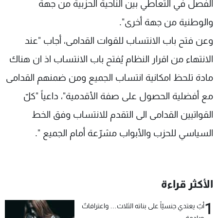
الفصل في التعاطي بين الناحية الحزبية من جهة
والوطنية من جهة أخرى".
وعن فتح باب الانتساب للقوات القدامى، أجاب "عند
الانتهاء من اقرار النظام يُفتح باب الانتساب اذ ان هناك
مادة تلحظ امكانية انتساب الجميع ومن ضمنهم القدامى
مع أفضلية الحصول على صفة الأقدمية"، داعياً "كلّ
القواتيين القدامى الى التقدم للانتساب وفق الخط
السياسي للحزب والأبواب مشرّعة أمام الجميع ".
الأكثر قراءة
1
أبٌ يعتدي جنسيّاً على بناته الثلاث… واعترافاتٌ
صادمة