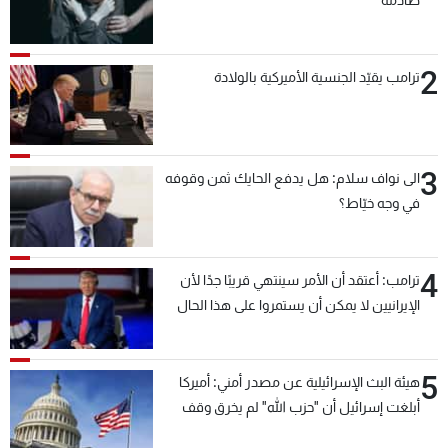
2
ترامب يقيّد الجنسية الأميركية بالولادة
3
الى نواف سلام: هل يدفع الحايك ثمن وقوفه
في وجه خيّاط؟
4
ترامب: أعتقد أن الأمر سينتهي قريبًا جدًا لأن
الإيرانيين لا يمكن أن يستمروا على هذا الحال
5
هيئة البث الإسرائيلية عن مصدر أمني: أميركا
أبلغت إسرائيل أن "حزب الله" لم يخرق وقف
إطلاق النار أمس في مجدل زون وطلبت منها