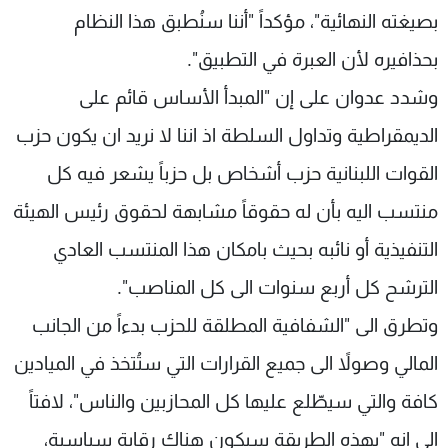
بصيغته النهائية"، مؤكداً "أننا سنُطبق هذا النظام
بحذافيره لأن العبرة في التطبيق".
وشدد عدوان على إن "المبدأ الأساس قائم على
الديمقراطية وتداول السلطة اذ اننا لا نريد ان يكون حزب
القوات اللبنانية حزب أشخاص بل حزباً يشعر فيه كل
منتسب اليه بأن له حقوقاً مشابهة لحقوق رئيس الهيئة
التنفيذية أو نائبه بحيث بامكان هذا المنتسب العادي
الترشح كل أربع سنوات الى كل المناصب".
وتطرق الى "الشفافية المطلقة للحزب بدءاً من الجانب
المالي وصولاً الى جميع القرارات التي ستُتخذ في الميادين
كافة والتي سيطّلع عليها كل المحازبين والناس"، لافتاً
الى انه "بهذه الطريقة سيكون هناك رقابة سياسية،