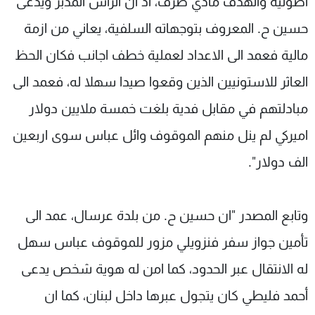
اصولية والهدف مادي صرف، اذ ان الرأس المدبر ويدعى
حسين ح. المعروف بتوجهاته السلفية، يعاني من ازمة
مالية فعمد الى الاعداد لعملية خطف اجانب فكان الحظ
العاثر للاستونيين الذين وقعوا صيدا سهلا له، فعمد الى
مبادلتهم في مقابل فدية بلغت خمسة ملايين دولار
اميركي لم ينل منهم الموقوف وائل عباس سوى اربعين
الف دولار".
وتابع المصدر "ان حسين ح. من بلدة عرسال، عمد الى
تأمين جواز سفر فنزويلي مزور للموقوف عباس سهل
له الانتقال عبر الحدود، كما امن له هوية شخص يدعى
أحمد فليطي كان يتجول عبرها داخل لبنان، كما ان