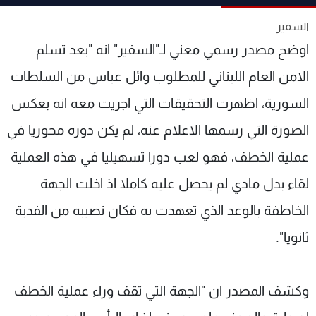
شاهد البرامج
السفير
الترددات
اوضح مصدر رسمي معني لـ"السفير" انه "بعد تسلم
الامن العام اللبناني للمطلوب وائل عباس من السلطات
عن MTV
وظائف
الإنـتـاج
تواصل معنا
السورية، اظهرت التحقيقات التي اجريت معه انه بعكس
لاعلاناتكم
شروط الإسـتخدام
سياسة الخصوصية
الصورة التي رسمها الاعلام عنه، لم يكن دوره محوريا في
عملية الخطف، فهو لعب دورا تسهيليا في هذه العملية
لقاء بدل مادي لم يحصل عليه كاملا اذ اخلت الجهة
الخاطفة بالوعد الذي تعهدت به فكان نصيبه من الفدية
ثانويا".
وكشف المصدر ان "الجهة التي تقف وراء عملية الخطف