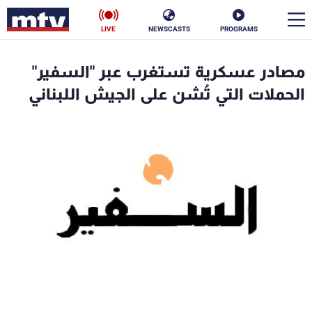
LIVE
NEWSCASTS
PROGRAMS
en
مصادر عسكرية تستغرب عبر "السفير"
الأخبار
الحملات التي تُشن على الجيش اللبناني
سياسة
ناس
إقتصاد
فن
منوعات
رياضة
كأس العالم
البرامج
جدول البرامج