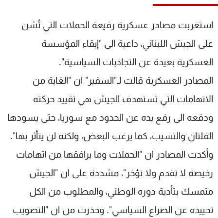
شاهد البرامج
الترددات
استغربت مصادر عسكرية رفيعة الحملات التي تُشن
على الجيش اللبناني، داعية الى "إبقاء المؤسسة
عن MTV
وظائف
العسكرية بعيدة عن التجاذبات السياسية".
الإنـتـاج
تواصل معنا
لاعلاناتكم
شروط الإسـتخدام
المصادر العسكرية قالت لـ"السفير" ان "الغاية من
سياسة الخصوصية
الاتهامات التي تستهدف الجيش هي تقييد حركته
ودفعه الى رفع يده عن الحدود مع سوريا، حتى يسودها
الفلتان والتسيب، كما يرغب البعض، ولكنه لن يتأثر بها".
وأكدت المصادر ان "الحملات وما يرافقها من اتهامات
رخيصة لا تقدم ولا تؤخر"، مشددة على ان "الجيش
متمسك بتأدية دوره الوطني، والمطلوب من الكل
تحييده عن الصراع السياسي". وحذرت من ان "التصويب