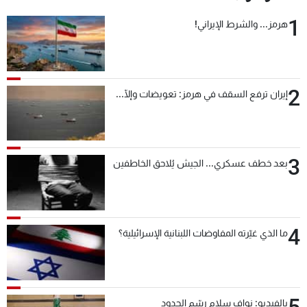
1
هرمز... والشرط الإيراني!
2
إيران ترفع السقف في هرمز: تعويضات وإلّا...
3
بعد خطف عسكري... الجيش يُلاحق الخاطفين
4
ما الذي غيّرته المفاوضات اللبنانية الإسرائيلية؟
5
بالفيديو: نواف سلام رسّم الحدود