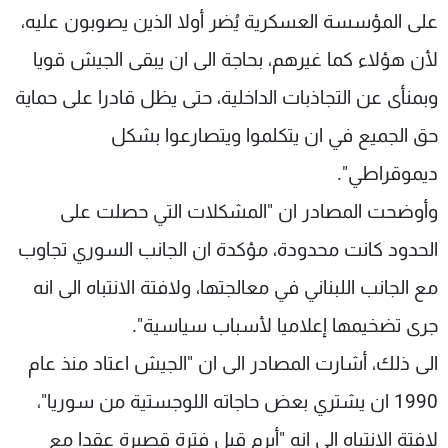
على المؤسسة العسكرية يُضر أولا الذين يصوبون عليه،
لأن هؤلاء كما غيرهم، بحاجة الى ان يبقى الجيش قويا
وبمنأى عن التجاذبات الداخلية، حتى يظل قادرا على حماية
حق الجميع في ان يتكلموا ويتصارعوا بشكل
ديموقراطي".
وأوضحت المصادر ان "المشكلات التي حصلت على
الحدود كانت محدودة، مؤكدة ان الجانب السوري تجاوب
مع الجانب اللبناني في معالجتها، ولافتة الانتباه الى انه
جرى تضخيمها إعلاميا لأسباب سياسية".
الى ذلك، أشارت المصادر الى ان "الجيش اعتاد منذ عام
1990 ان يشتري بعض حاجاته اللوجستية من سوريا"،
لافتة الانتباه الى انه "أبرم قبل فترة قصيرة عقدا مع