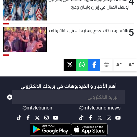
4
لإنهاء القتال في إيران ولبنان وغزة
5
بالفيديو: دبكة جعجع وستريدا... في حفلة زفاف
-
+
A
A
أهم الأخبار و الفيديوهات في بريدك الالكتروني
@mtvlebanon
@mtvlebanonnews