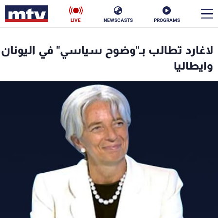
LIVE
NEWSCASTS
PROGRAMS
en
لاغارد تطالب بـ"وضوح سياسي" في اليونان
الأخبار
وايطاليا
سياسة
ناس
إقتصاد
فن
منوعات
رياضة
كأس العالم
البرامج
جدول البرامج