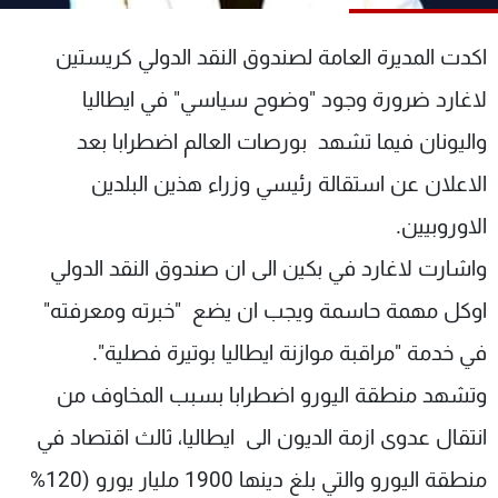
شاهد البرامج
الترددات
اكدت المديرة العامة لصندوق النقد الدولي كريستين
لاغارد ضرورة وجود "وضوح سياسي" في ايطاليا
عن MTV
وظائف
واليونان فيما تشهد بورصات العالم اضطرابا بعد
الإنـتـاج
تواصل معنا
لاعلاناتكم
شروط الإسـتخدام
الاعلان عن استقالة رئيسي وزراء هذين البلدين
سياسة الخصوصية
الاوروبيين.
واشارت لاغارد في بكين الى ان صندوق النقد الدولي
اوكل مهمة حاسمة ويجب ان يضع "خبرته ومعرفته"
في خدمة "مراقبة موازنة ايطاليا بوتيرة فصلية".
وتشهد منطقة اليورو اضطرابا بسبب المخاوف من
انتقال عدوى ازمة الديون الى ايطاليا، ثالث اقتصاد في
منطقة اليورو والتي بلغ دينها 1900 مليار يورو (120%