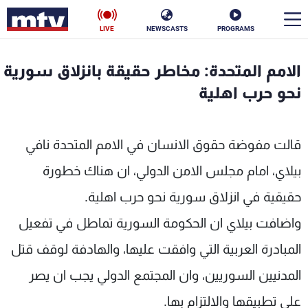
LIVE
NEWSCASTS
PROGRAMS
en
الامم المتحدة: مخاطر حقيقة بانزلاق سورية
الأخبار
نحو حرب اهلية
سياسة
ناس
قالت مفوضة حقوق الانسان في الامم المتحدة نافي
إقتصاد
فن
بيلاي، امام مجلس الامن الدولي، ان هناك خطورة
منوعات
رياضة
حقيقية في انزلاق سورية نحو حرب اهلية.
كأس العالم
واضافت بيلاي ان الحكومة السورية تماطل في تفعيل
المبادرة العربية التي وافقت عليها، والهادفة لوقف قتل
المدنيين السوريين، وان المجتمع الدولي يجب ان يصر
البرامج
على تطبيقها والالتزام بها.
جدول البرامج