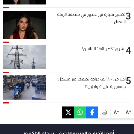
3
تكسير سيارة نور غندور في منطقة الرملة
البيضاء
4
بشرى "كهربائية" للبنانيين!
5
أكثر من ٨٠٠ ألف دراجة نصفها غير مسجّل:
جمهورية على "دولابَين"!
-
+
A
A
أهم الأخبار و الفيديوهات في بريدك الالكتروني