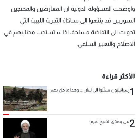
شاهد البرامج
واوضحت المسؤولة الدولية ان المعارضين والمحتجين
الترددات
السوريين قد ينتهوا الى محاكاة التجربة الليبية التي
تحولت الى انتفاضة مسلحة، اذا لم تستجب مطالبهم في
عن MTV
وظائف
الإنـتـاج
تواصل معنا
الاصلاح والتغيير السلمي.
لاعلاناتكم
شروط الإسـتخدام
سياسة الخصوصية
الأكثر قراءة
1
إسرائيليّون تسلّلوا الى لبنان... وهذا ما حلّ بهم
2
من يصدّق الشيخ نعيم؟