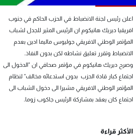
شاهد البرامج
الترددات
اعلن رئيس لجنة الانضباط في الحزب الحاكم في جنوب
افريقيا ديريك هانيكوم ان الرئيس المثير للجدل لشباب
عن MTV
وظائف
المؤتمر الوطني الافريقي جوليوس ماليما ادين بعدم
الإنـتـاج
تواصل معنا
لاعلاناتكم
شروط الإسـتخدام
الانضباط وتقرر تعليق نشاطه لكن بدون النفاذ.
سياسة الخصوصية
وصرح ديريك هانيكوم في مؤتمر صحافي ان "الدخول الى
اجتماع كبار قادة الحزب بدون استدعائه مخالف" لنظام
المؤتمر الوطني الافريقي مشيرا الى دخول الشباب الى
اجتماع كان يعقد بمشاركة الرئيس جاكوب زوما.
الأكثر قراءة