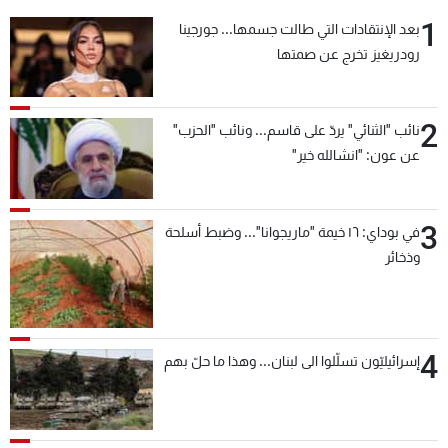
1
بعد الإنتقادات التي طالت جسمها... جورجينا
رودريغيز تخرج عن صمتها
2
نائب "الثنائي" يردّ على قاسم... ونائب "الحزب"
عن عون: "انشالله خير"
3
في بوداي: ١٦ خيمة "ماريجوانا"... وضبط أسلحة
وذخائر
4
إسرائيليّون تسلّلوا الى لبنان... وهذا ما حلّ بهم