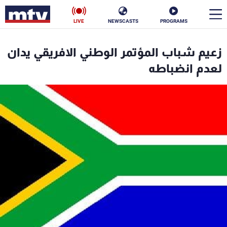
LIVE
NEWSCASTS
PROGRAMS
en
زعيم شباب المؤتمر الوطني الافريقي يدان
الأخبار
لعدم انضباطه
سياسة
ناس
إقتصاد
فن
منوعات
رياضة
كأس العالم
البرامج
جدول البرامج