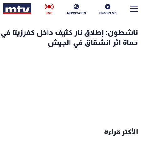
LIVE
NEWSCASTS
PROGRAMS
en
ناشطون: إطلاق نار كثيف داخل كفرزيتا في
الأخبار
حماة اثر انشقاق في الجيش
سياسة
ناس
إقتصاد
فن
منوعات
رياضة
كأس العالم
البرامج
الأكثر قراءة
جدول البرامج