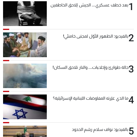
1
بعد خطف عسكري... الجيش يُلاحق الخاطفين
شاهد البرامج
الترددات
2
عن MTV
وظائف
بالفيديو: الظهور الأوّل لمجتبى خامنئي!
الإنـتـاج
تواصل معنا
لاعلاناتكم
شروط الإسـتخدام
سياسة الخصوصية
3
حالة طوارئ وإخلاءات... والنار تلاحق السكان!
4
ما الذي غيّرته المفاوضات اللبنانية الإسرائيلية؟
5
بالفيديو: نواف سلام رسّم الحدود