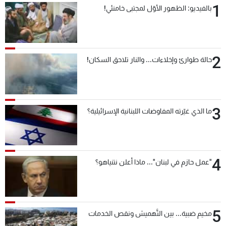
1
بالفيديو: الظهور الأوّل لمجتبى خامنئي!
شاهد البرامج
الترددات
2
عن MTV
وظائف
حالة طوارئ وإخلاءات... والنار تلاحق السكان!
الإنـتـاج
تواصل معنا
لاعلاناتكم
شروط الإسـتخدام
سياسة الخصوصية
3
ما الذي غيّرته المفاوضات اللبنانية الإسرائيلية؟
4
"عمل حازم في لبنان"... ماذا أعلن نتنياهو؟
5
مخيم ضبية... بين التَّهميش ونقص الخدمات