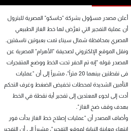
شاهد البرامج
الترددات
أعلن مصدر مسؤول بشركة "جاسكو" المصرية للبترول
أن عملية التفجير التي تعرَّض لها خط الغاز الطبيعي
عن MTV
وظائف
المصري بمحافظة شمال سيناء تمت بعبوتين ناسفتين.
الإنـتـاج
تواصل معنا
لاعلاناتكم
شروط الإسـتخدام
ونقل الموقع الإلكتروني لصحيفة "الأهرام" المصرية عن
سياسة الخصوصية
المصدر قوله "إنه تم الحفر تحت الخط ووضع المتفجرات
فى نقطتين بينهما 20 متراً"، مشيراً إلى أن "عمليات
التأمين الشديدة لمحطات تخفيض الضغط وغرف التحكم
أدت إلى لجوء المعتدين إلى تفجير أية نقطة في الخط
بهدف وقف ضخ الغاز".
وأضاف المصدر أن "عمليات إصلاح خط الغاز بدأت فور
انتهاء معاينة النيابة لموقع التفجير"، مشيراً إلى أن التفجير