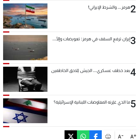
2
هرمز... والشرط الإيراني!
3
إيران ترفع السقف في هرمز: تعويضات وإلّا...
4
بعد خطف عسكري... الجيش يُلاحق الخاطفين
5
ما الذي غيّرته المفاوضات اللبنانية الإسرائيلية؟
-
+
A
A