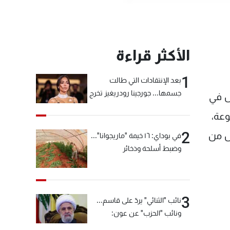
الأكثر قراءة
1
بعد الإنتقادات التي طالت
جسمها... جورجينا رودريغيز تخرج
مس في
عن صمتها
متنوعة،
2
ول من
في بوداي: ١٦ خيمة "ماريجوانا"...
وضبط أسلحة وذخائر
3
نائب "الثنائي" يردّ على قاسم...
ونائب "الحزب" عن عون:
"انشالله خير"