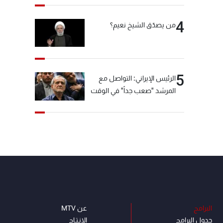
4
من يصدّق الشيخ نعيم؟
5
الرئيس الإيراني: التواصل مع
المرشد "صعب جداً" في الوقت
الحالي
البرامج
عن MTV
جدول البرامج
الإنـتـاج