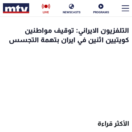
LIVE
NEWSCASTS
PROGRAMS
en
التلفزيون الايراني: توقيف مواطنين
الأخبار
كويتيين اثنين في ايران بتهمة التجسس
سياسة
ناس
إقتصاد
فن
منوعات
رياضة
كأس العالم
البرامج
الأكثر قراءة
جدول البرامج