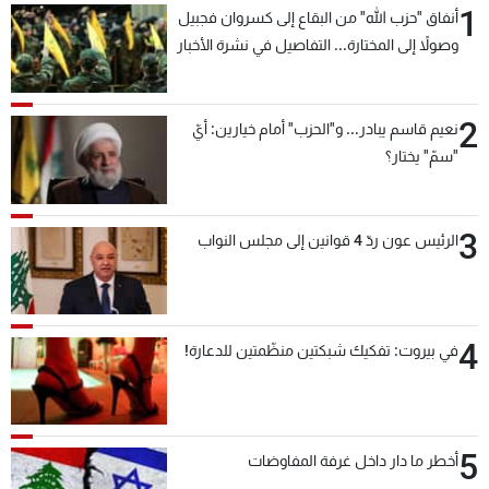
1
أنفاق "حزب الله" من البقاع إلى كسروان فجبيل
شاهد البرامج
وصولاً إلى المختارة... التفاصيل في نشرة الأخبار
الترددات
بعد قليل
2
عن MTV
وظائف
نعيم قاسم يبادر... و"الحزب" أمام خيارين: أيّ
الإنـتـاج
تواصل معنا
"سمّ" يختار؟
لاعلاناتكم
شروط الإسـتخدام
سياسة الخصوصية
3
الرئيس عون ردّ 4 قوانين إلى مجلس النواب
4
في بيروت: تفكيك شبكتين منظّمتين للدعارة!
5
أخطر ما دار داخل غرفة المفاوضات