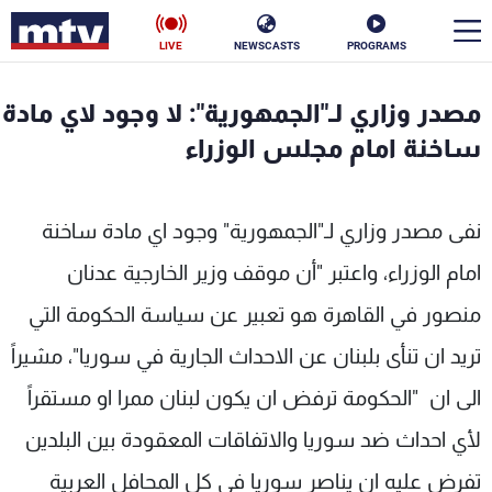
LIVE
NEWSCASTS
PROGRAMS
en
مصدر وزاري لـ"الجمهورية": لا وجود لاي مادة
الأخبار
ساخنة امام مجلس الوزراء
سياسة
ناس
نفى مصدر وزاري لـ"الجمهورية" وجود اي مادة ساخنة
إقتصاد
فن
امام الوزراء، واعتبر "أن موقف وزير الخارجية عدنان
منوعات
رياضة
منصور في القاهرة هو تعبير عن سياسة الحكومة التي
كأس العالم
تريد ان تنأى بلبنان عن الاحداث الجارية في سوريا"، مشيراً
الى ان "الحكومة ترفض ان يكون لبنان ممرا او مستقراً
لأي احداث ضد سوريا والاتفاقات المعقودة بين البلدين
البرامج
تفرض عليه ان يناصر سوريا في كل المحافل العربية
جدول البرامج