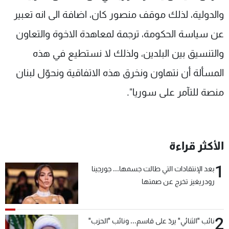
شاهد البرامج
والدولية، لذلك موقف منصور كان، اضافة الى انه تعبير
الترددات
عن سياسة الحكومة، ترجمة لمعاهدة الاخوة والتعاون
والتنسيق بين البلدين، ولذلك لا نستطيع في هذه
عن MTV
وظائف
الإنـتـاج
تواصل معنا
المسألة أن نتهاون ونخرق هذه الاتفاقية ونحوّل لبنان
لاعلاناتكم
شروط الإسـتخدام
منصة للتآمر على سوريا".
سياسة الخصوصية
الأكثر قراءة
1
بعد الإنتقادات التي طالت جسمها... جورجينا
رودريغيز تخرج عن صمتها
2
نائب "الثنائي" يردّ على قاسم... ونائب "الحزب"