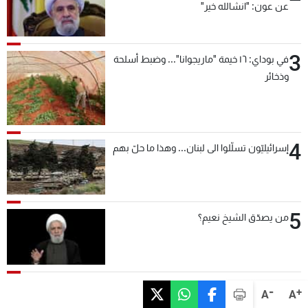
عن عون: "انشالله خير"
3
في بوداي: ١٦ خيمة "ماريجوانا"... وضبط أسلحة
وذخائر
4
إسرائيليّون تسلّلوا الى لبنان... وهذا ما حلّ بهم
5
من يصدّق الشيخ نعيم؟
-
+
A
A