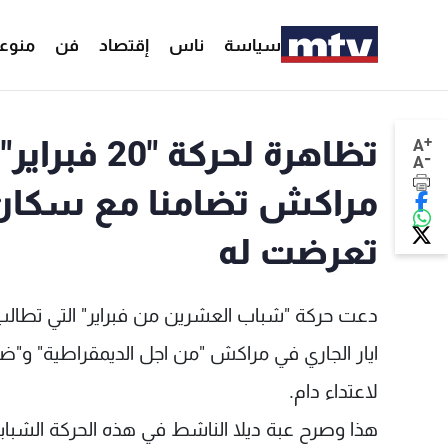
سياسة
ناس
إقتصاد
فن
منوع
+
A
-
A
مراكش تضامنا مع سكان ا
تعرضت له
دعت حركة "شباب العشرين من فبراير" التي تطالب
ايار الجاري في مراكش "من اجل الديمقراطية" و"
لاعتداء دام.
هذا وصرح عبة ديلا الناشط في هذه الحركة الشبابية