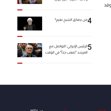
والعشرين من اذار و24 نيسان وقد
"انشالله خير"
4
من يصدّق الشيخ نعيم؟
5
الرئيس الإيراني: التواصل مع
المرشد "صعب جداً" في الوقت
الحالي
البرامج
عن MTV