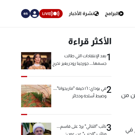
البرامج
نشرة الأخبار
LIVE
en
الأكثر قراءة
1
بعد الإنتقادات التي طالت
جسمها... جورجينا رودريغيز تخرج
عن صمتها
2
في بوداي: ١٦ خيمة "ماريجوانا"...
من من
وضبط أسلحة وذخائر
3
نائب "الثنائي" يردّ على قاسم...
 في
ونائب "الحزب" عن عون: