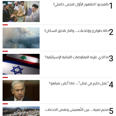
1
بالفيديو: الظهور الأوّل لمجتبى خامنئي!
شاهد البرامج
الترددات
2
عن MTV
وظائف
حالة طوارئ وإخلاءات... والنار تلاحق السكان!
الإنـتـاج
تواصل معنا
لاعلاناتكم
شروط الإسـتخدام
سياسة الخصوصية
3
ما الذي غيّرته المفاوضات اللبنانية الإسرائيلية؟
4
"عمل حازم في لبنان"... ماذا أعلن نتنياهو؟
5
مخيم ضبية... بين التَّهميش ونقص الخدمات