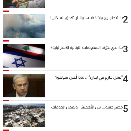
2
حالة طوارئ وإخلاءات... والنار تلاحق السكان!
3
ما الذي غيّرته المفاوضات اللبنانية الإسرائيلية؟
4
"عمل حازم في لبنان"... ماذا أعلن نتنياهو؟
5
مخيم ضبية... بين التَّهميش ونقص الخدمات