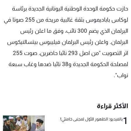
شاهد البرامج
حازت حكومة الوحدة الوطنية اليونانية الجديدة برئاسة
الترددات
لوكاس باباديموس بثقة غالبية مريحة من 255 صوتا في
البرلمان الذي يضم 300 نائب، وفق ما اعلن رئيس
عن MTV
وظائف
الإنـتـاج
تواصل معنا
البرلمان. واعلن رئيس البرلمان فيليبوس بيتسالنيكوس
لاعلاناتكم
شروط الإسـتخدام
سياسة الخصوصية
اثر التصويت "من اصل 293 نائبا حاضرين، صوت 255
لمصلحة الحكومة الجديدة و38 نائبا ضدها وغاب سبعة
نواب".
الأكثر قراءة
1
بالفيديو: الظهور الأوّل لمجتبى خامنئي!