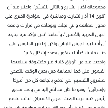
مجموعاته لخيار الشارع وبالتالي للتسلّح". واعتبر عيد أن
"قوى 14 آذار تشارك ومباشرة في المؤامرة الكبرى على
محور الممانعة والتي تجلت وبوقاحة في قرارات جامعة
الدول العربية بالأمس"، وأضاف: "نحن نؤكد مرة جديدة
أن أمننا بيد الجيش اللبناني ولكن إذا قرر الجلوس على
جنب فلا شك أننا سنكون بصدد إشكال كبير".
وتحدث عيد عن "أوراق كثيرة غير مكشوفة سيلعبها
القيمون على خط الممانعة حين يحين الوقت للتصدي
لمشروع التقسيم الذي تدفع باتجاهه كل من أميركا
وإسرائيل"، وهو ما كان قد لمّح إليه في وقت سابق
رئيس كتلة حزب البعث العربي الاشتراكي النائب عاصم
قانصو حين كشف أن «هناك سيناريو مواجهة بات جاهزا