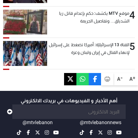
4
موقع MTV يكشف: حكم بإعدام قاتل ريا
الشدياق… وتفاصيل الجريمة
5
القناة 13 الإسرائيليّة: أميركا تضغط على إسرائيل
لإنهاء القتال في إيران ولبنان وغزة
-
+
A
A
أهم الأخبار و الفيديوهات في بريدك الالكتروني
@mtvlebanon
@mtvlebanonnews