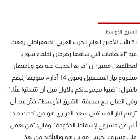
شاهد البرامج
الترددات
الشرق الأوسط
عن MTV
وظائف
ردّ نائب الأمين العام للحزب العربي الديمقراطي رفعت
الإنـتـاج
تواصل معنا
لاعلاناتكم
شروط الإسـتخدام
عيد "الاتهامات التي ساقها زهرمان لحلفاء سوريا
سياسة الخصوصية
لمطلقها"، معتبرا أن "ما تم الحديث عنه هو وباختصار
مشروع تيار المستقبل وقوى 14 آذار»، متوجها إليهم
بالقول: "ضبّوا مجموعاتكم بالأول قبل أن تتحدثوا عنّا..".
وفي اتصال مع صحيفة "الشرق الأوسط"، ذكّر عيد أن
"زعيم تيار المستقبل سعد الحريري هو من تحدث منذ
أيام عن مشروع لإسقاط الحكومة"، وقال: "من يعمل
على مشروع تخريبي مماثل هو وبالتأكيد من يعدّ