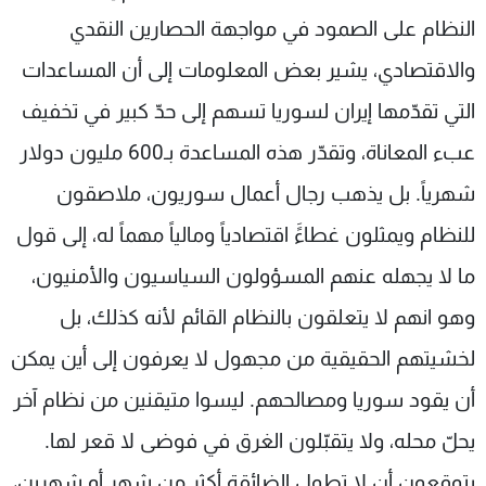
النظام على الصمود في مواجهة الحصارين النقدي
والاقتصادي، يشير بعض المعلومات إلى أن المساعدات
التي تقدّمها إيران لسوريا تسهم إلى حدّ كبير في تخفيف
عبء المعاناة، وتقدّر هذه المساعدة بـ600 مليون دولار
شهرياً. بل يذهب رجال أعمال سوريون، ملاصقون
للنظام ويمثلون غطاءًَ اقتصادياً ومالياً مهماً له، إلى قول
ما لا يجهله عنهم المسؤولون السياسيون والأمنيون،
وهو انهم لا يتعلقون بالنظام القائم لأنه كذلك، بل
لخشيتهم الحقيقية من مجهول لا يعرفون إلى أين يمكن
أن يقود سوريا ومصالحهم. ليسوا متيقنين من نظام آخر
يحلّ محله، ولا يتقبّلون الغرق في فوضى لا قعر لها.
يتوقعون أن لا تطول الضائقة أكثر من شهر أو شهرين،