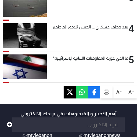
4
بعد خطف عسكري... الجيش يُلاحق الخاطفين
5
ما الذي غيّرته المفاوضات اللبنانية الإسرائيلية؟
-
+
A
A
أهم الأخبار و الفيديوهات في بريدك الالكتروني
@mtvlebanon
@mtvlebanonnews