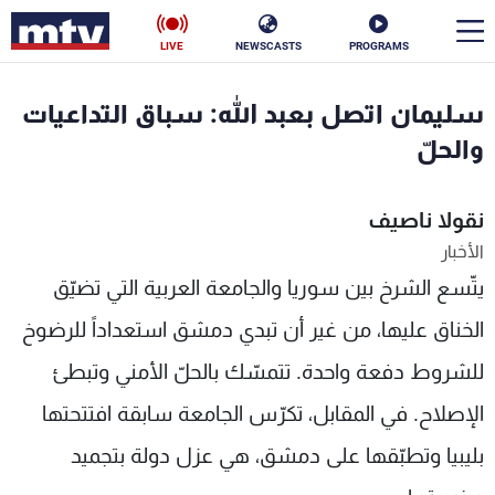
LIVE
NEWSCASTS
PROGRAMS
en
سليمان اتصل بعبد الله: سباق التداعيات
الأخبار
والحلّ
سياسة
ناس
نقولا ناصيف
الأخبار
إقتصاد
فن
يتّسع الشرخ بين سوريا والجامعة العربية التي تضيّق
منوعات
رياضة
الخناق عليها، من غير أن تبدي دمشق استعداداً للرضوخ
كأس العالم
للشروط دفعة واحدة. تتمسّك بالحلّ الأمني وتبطئ
الإصلاح. في المقابل، تكرّس الجامعة سابقة افتتحتها
بليبيا وتطبّقها على دمشق، هي عزل دولة بتجميد
البرامج
جدول البرامج