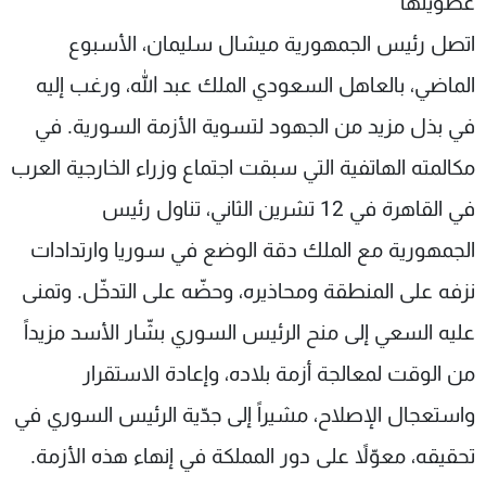
عضويتها
شاهد البرامج
اتصل رئيس الجمهورية ميشال سليمان، الأسبوع
الترددات
الماضي، بالعاهل السعودي الملك عبد الله، ورغب إليه
في بذل مزيد من الجهود لتسوية الأزمة السورية. في
عن MTV
وظائف
الإنـتـاج
تواصل معنا
مكالمته الهاتفية التي سبقت اجتماع وزراء الخارجية العرب
لاعلاناتكم
شروط الإسـتخدام
سياسة الخصوصية
في القاهرة في 12 تشرين الثاني، تناول رئيس
الجمهورية مع الملك دقة الوضع في سوريا وارتدادات
نزفه على المنطقة ومحاذيره، وحضّه على التدخّل. وتمنى
عليه السعي إلى منح الرئيس السوري بشّار الأسد مزيداً
من الوقت لمعالجة أزمة بلاده، وإعادة الاستقرار
واستعجال الإصلاح، مشيراً إلى جدّية الرئيس السوري في
تحقيقه، معوّلاً على دور المملكة في إنهاء هذه الأزمة
.