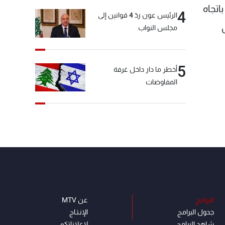
اتجاه
4
الرئيس عون ردّ 4 قوانين إلى
مجلس النواب
5
أخطر ما دار داخل غرفة
المفاوضات
البرامج
عن MTV
جدول البرامج
الإنـتـاج
شاهد البرامج
لاعلاناتكم