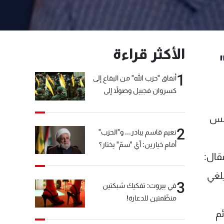
الأكثر قراءة
1
أنفاق "حزب الله" من البقاع إلى
كسروان فجبيل وصولاً إلى
المختارة... التفاصيل في نشرة
الأخبار بعد قليل
جلس
2
نعيم قاسم يبادر... و"الحزب"
أمام خيارين: أيّ "سمّ" يختار؟
قال:
يلغي
3
في بيروت: تفكيك شبكتين
منظّمتين للدعارة!
ئم