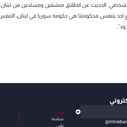
الشخصي. الحديث عن انطلاق منشقين ومسلحين من لبنان ب
 احد يتنفس فحكومتنا هي حكومة سوريا في لبنان، التنفس
ود".
كتروني
الأخبار
سياسة
@mtvleba
ناس