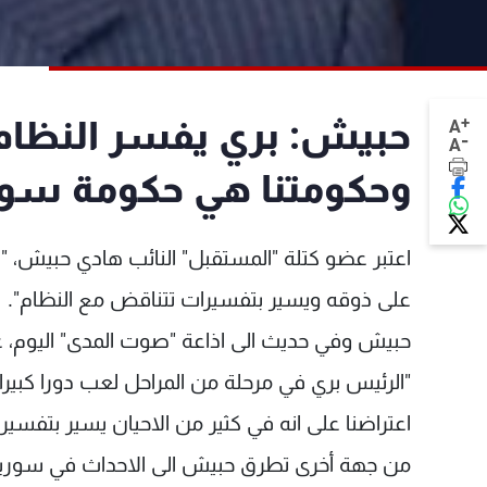
+
حبيش: بري يفسر النظام 
A
-
A
وحكومتنا هي حكومة سوري
اعتبر عضو كتلة "المستقبل" النائب هادي حبيش، "
على ذوقه ويسير بتفسيرات تتناقض مع النظام".
حبيش وفي حديث الى اذاعة "صوت المدى" اليوم،
"الرئيس بري في مرحلة من المراحل لعب دورا كبيرا 
اعتراضنا على انه في كثير من الاحيان يسير بتفسي
من جهة أخرى تطرق حبيش الى الاحداث في سوريا، قا