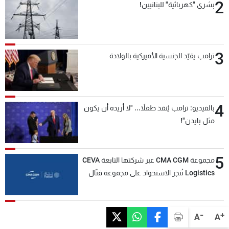
2
بشرى "كهربائية" للبنانيين!
3
ترامب يقيّد الجنسية الأميركية بالولادة
4
بالفيديو: ترامب يُنقذ طفلاً... "لا أريده أن يكون
مثل بايدن"!
5
مجموعة CMA CGM عبر شركتها التابعة CEVA
Logistics تُنجز الاستحواذ على مجموعة فتّال
-
+
A
A