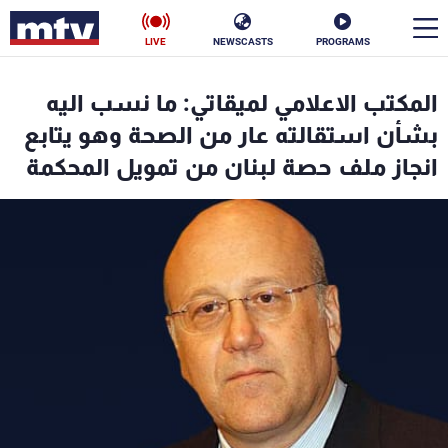
LIVE
NEWSCASTS
PROGRAMS
en
المكتب الاعلامي لميقاتي: ما نسب اليه
الأخبار
بشأن استقالته عار من الصحة وهو يتابع
انجاز ملف حصة لبنان من تمويل المحكمة
سياسة
ناس
إقتصاد
فن
منوعات
رياضة
كأس العالم
البرامج
جدول البرامج