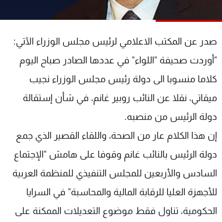
شاهد البرامج
الترددات
صدر عن المكتب الاعلامي لرئيس مجلس الوزراء الآتي:
عن MTV
وظائف
"أوردت صحيفة "اللواء" في عددها الصادر صباح اليوم
الإنـتـاج
تواصل معنا
كلاما منسوبا الى دولة رئيس مجلس الوزراء نجيب
لاعلاناتكم
شروط الإسـتخدام
سياسة الخصوصية
ميقاتي، نقلا عن النائب روبير غانم، في شأن إستقالة
دولة الرئيس من منصبه.
إن هذا الكلام عار من الصحة، واللقاء القصير الذي جمع
دولة الرئيس بالنائب غانم وقوفا على هامش "الإجتماع
السادس والأربعين للمجلس التنفيذي للمنظمة العربية
للأجهزة العليا للرقابة المالية والمحاسبة" في السرايا
الحكومية، تناول فقط موضوع التعديلات الممكنة على