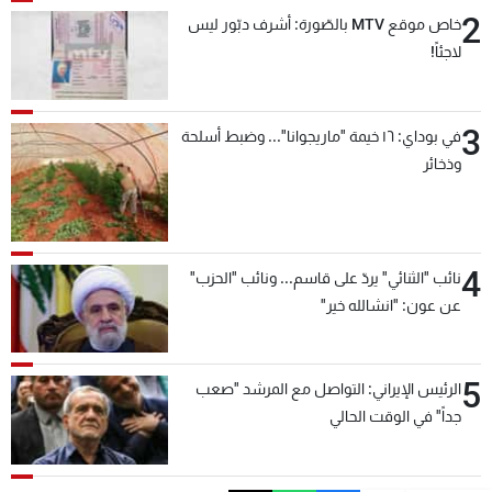
2
خاص موقع MTV بالصّورة: أشرف دبّور ليس
لاجئاً!
3
في بوداي: ١٦ خيمة "ماريجوانا"... وضبط أسلحة
وذخائر
4
نائب "الثنائي" يردّ على قاسم... ونائب "الحزب"
عن عون: "انشالله خير"
5
الرئيس الإيراني: التواصل مع المرشد "صعب
جداً" في الوقت الحالي