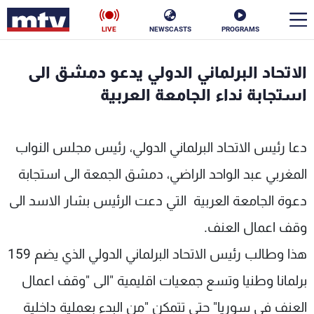
LIVE
NEWSCASTS
PROGRAMS
en
الاتحاد البرلماني الدولي يدعو دمشق الى
الأخبار
استجابة نداء الجامعة العربية
سياسة
ناس
دعا رئيس الاتحاد البرلماني الدولي، رئيس مجلس النواب
إقتصاد
فن
المغربي عبد الواحد الراضي، دمشق الجمعة الى استجابة
منوعات
رياضة
دعوة الجامعة العربية التي دعت الرئيس بشار الاسد الى
كأس العالم
وقف اعمال العنف.
هذا وطالب رئيس الاتحاد البرلماني الدولي الذي يضم 159
برلمانا وطنيا وتسع جمعيات اقليمية "الى "وقف اعمال
البرامج
العنف في سوريا" حتى تتمكن "من البدء بعملية داخلية
جدول البرامج