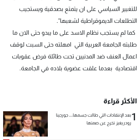
شاهد البرامج
للتغيير السياسي على ان يتمتع بصدقية ويستجيب
الترددات
التطلعات الديموقراطية لشعبها".
كما لم يستجب نظام الاسد على ما يبدو حتى الان ما
عن MTV
وظائف
الإنـتـاج
تواصل معنا
طلبته الجامعة العربية التي امهلته حتى السبت لوقف
لاعلاناتكم
شروط الإسـتخدام
سياسة الخصوصية
اعمال العنف ضد المدنيين تحت طائلة فرض عقوبات
اقتصادية بعدما علقت عضوية بلاده في الجامعة.
الأكثر قراءة
1
بعد الإنتقادات التي طالت جسمها... جورجينا
رودريغيز تخرج عن صمتها