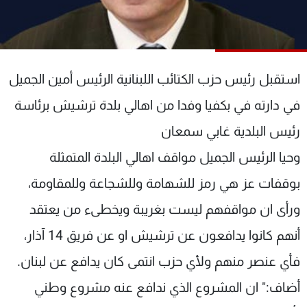
شاهد البرامج
الترددات
استقبل رئيس حزب الكتائب اللبنانية الرئيس أمين الجميل
عن MTV
وظائف
الإنـتـاج
تواصل معنا
في دارته في بكفيا وفدا من اهالي بلدة ترشيش برئاسة
لاعلاناتكم
شروط الإسـتخدام
سياسة الخصوصية
رئيس البلدية غابي سمعان
وحيا الرئيس الجميل مواقف اهالي البلدة المتمثلة
بوقفات عز هي رمز للشهامة وللشجاعة وللمقاومة،
ورأى ان مواقفهم ليست بغريبة ويخطىء من يعتقد
أنهم كانوا يدافعون عن ترشيش او عن فريق 14 آذار،
فأي عنصر منهم ولأي حزب انتمى كان يدافع عن لبنان.
أضاف:" ان المشروع الذي ندافع عنه مشروع وطني