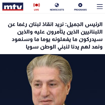
LIVE
NEWSCASTS
PROGRAMS
en
الرئيس الجميل: نريد انقاذ لبنان رغما عن
الأخبار
اللبنانيين الذين يتآمرون عليه والذين
سيدركون ما يفعلونه يوما ما وسنعود
سياسة
ناس
ونمد لهم يدنا لنبني الوطن سويا
إقتصاد
فن
منوعات
رياضة
كأس العالم
البرامج
جدول البرامج