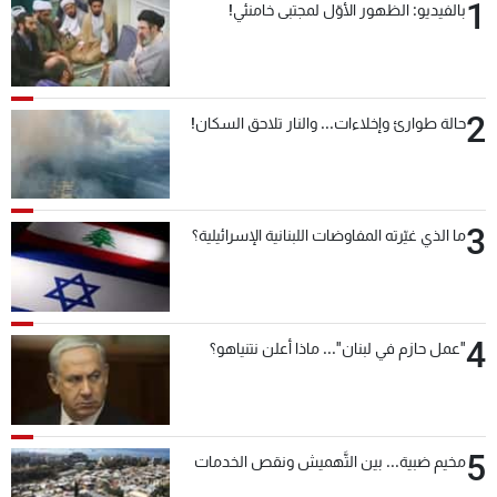
1
بالفيديو: الظهور الأوّل لمجتبى خامنئي!
2
حالة طوارئ وإخلاءات... والنار تلاحق السكان!
3
ما الذي غيّرته المفاوضات اللبنانية الإسرائيلية؟
4
"عمل حازم في لبنان"... ماذا أعلن نتنياهو؟
5
مخيم ضبية... بين التَّهميش ونقص الخدمات