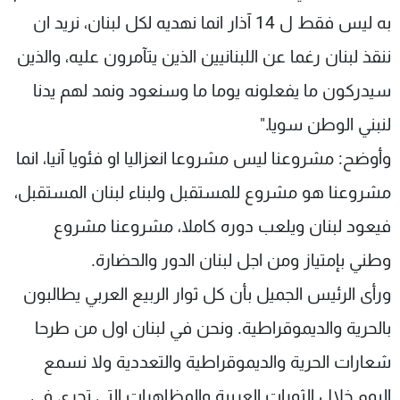
به ليس فقط ل 14 آذار انما نهديه لكل لبنان، نريد ان
ننقذ لبنان رغما عن اللبنانيين الذين يتآمرون عليه، والذين
سيدركون ما يفعلونه يوما ما وسنعود ونمد لهم يدنا
لنبني الوطن سويا."
وأوضح: مشروعنا ليس مشروعا انعزاليا او فئويا آنيا، انما
مشروعنا هو مشروع للمستقبل ولبناء لبنان المستقبل،
فيعود لبنان ويلعب دوره كاملا، مشروعنا مشروع
وطني بإمتياز ومن اجل لبنان الدور والحضارة.
ورأى الرئيس الجميل بأن كل ثوار الربيع العربي يطالبون
بالحرية والديموقراطية. ونحن في لبنان اول من طرحا
شعارات الحرية والديموقراطية والتعددية ولا نسمع
اليوم خلال الثورات العربية والمظاهرات التي تجري في