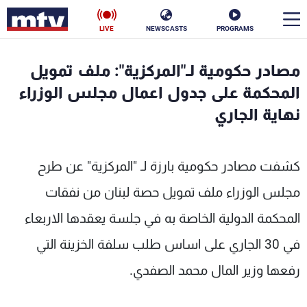
LIVE
NEWSCASTS
PROGRAMS
en
مصادر حكومية لـ"المركزية": ملف تمويل
الأخبار
المحكمة على جدول اعمال مجلس الوزراء
نهاية الجاري
سياسة
ناس
إقتصاد
فن
كشفت مصادر حكومية بارزة لـ "المركزية" عن طرح
منوعات
رياضة
مجلس الوزراء ملف تمويل حصة لبنان من نفقات
المحكمة الدولية الخاصة به في جلسة يعقدها الاربعاء
كأس العالم
في 30 الجاري على اساس طلب سلفة الخزينة التي
رفعها وزير المال محمد الصفدي.
البرامج
جدول البرامج