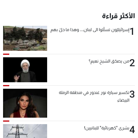
شاهد البرامج
الترددات
الأكثر قراءة
1
إسرائيليّون تسلّلوا الى لبنان... وهذا ما حلّ بهم
عن MTV
وظائف
الإنـتـاج
تواصل معنا
لاعلاناتكم
شروط الإسـتخدام
سياسة الخصوصية
2
من يصدّق الشيخ نعيم؟
3
تكسير سيارة نور غندور في منطقة الرملة
البيضاء
4
بشرى "كهربائية" للبنانيين!