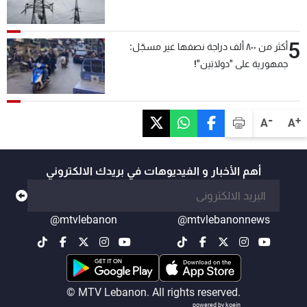
5
أكثر من ٨٠٠ ألف دراجة نصفها غير مسجّل:
جمهورية على "دولابَين"!
-
+
A
A
أهم الأخبار و الفيديوهات في بريدك الالكتروني
@mtvlebanon
@mtvlebanonnews
© MTV Lebanon. All rights reserved.
powered by koein