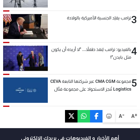
3
ترامب يقيّد الجنسية الأميركية بالولادة
4
بالفيديو: ترامب يُنقذ طفلاً... "لا أريده أن يكون
مثل بايدن"!
5
مجموعة CMA CGM عبر شركتها التابعة CEVA
Logistics تُنجز الاستحواذ على مجموعة فتّال
-
+
A
A
أهم الأخبار و الفيديوهات في بريدك الالكتروني