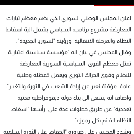
شاهد البرامج
الترددات
اعلن المجلس الوطني السوري الذي يضم معظم تيارات
المعارضة مشروع برنامجه السياسي يشمل الية اسقاط
عن MTV
وظائف
النظام والمرحلة الانتقالية ورؤيته "لسوريا الجديدة".
الإنـتـاج
تواصل معنا
لاعلاناتكم
شروط الإسـتخدام
وقال المجلس في بيان انه "مؤسسة سياسية اعتبارية
سياسة الخصوصية
تمثل معظم القوى السياسية السورية المعارضة
للنظام وقوى الحراك الثوري ويعمل كمظلة وطنية
عامة مؤقتة تعبر عن إرادة الشعب في الثورة والتغيير".
واضاف انه يسعى الى بناء دولة ديموقراطية مدنية
تعددية" عن طريق خطوات عدة على رأسها "اسقاط
النظام القائم بكل رموزه".
وشدد المجلس على ضرورة "الحفاظ على الثورة السلمية