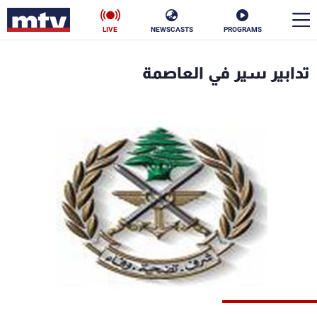
LIVE
NEWSCASTS
PROGRAMS
en
تدابير سير في العاصمة
الأخبار
سياسة
ناس
إقتصاد
فن
منوعات
رياضة
كأس العالم
البرامج
جدول البرامج