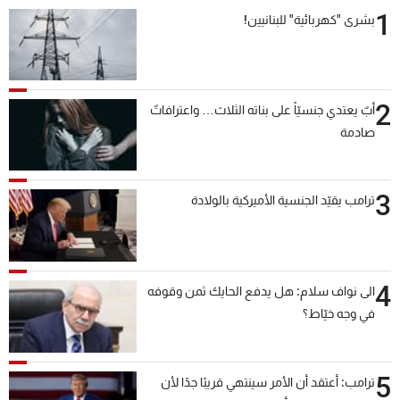
1
بشرى "كهربائية" للبنانيين!
2
أبٌ يعتدي جنسيّاً على بناته الثلاث… واعترافاتٌ
صادمة
3
ترامب يقيّد الجنسية الأميركية بالولادة
4
الى نواف سلام: هل يدفع الحايك ثمن وقوفه
في وجه خيّاط؟
5
ترامب: أعتقد أن الأمر سينتهي قريبًا جدًا لأن