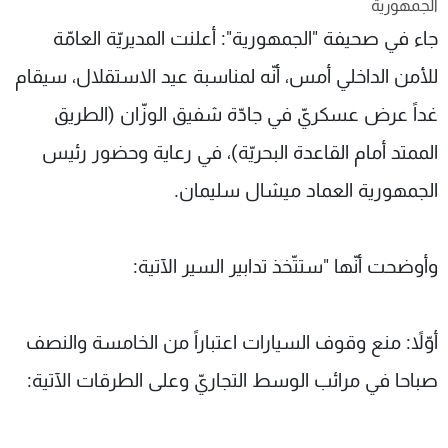
الجمهورية
شاهد البرامج
جاء في صحيفة "الجمهورية": أعلنت المديريّة العامّة
الترددات
للأمن الداخلي أمس، أنّه لمناسبة عيد الاستقلال، سيقام
غداً عرض عسكريّ في جادّة شفيق الوزّان (الطريق
عن MTV
وظائف
الإنـتـاج
تواصل معنا
الممتد أمام القاعدة البحريّة)، في رعاية وحضور رئيس
لاعلاناتكم
شروط الإسـتخدام
سياسة الخصوصية
الجمهورية العماد ميشال سليمان.
وأوضحت أنّها "ستتّخذ تدابير السير الآتية:
أوّلاً: منع وقوف السيارات اعتباراً من الخامسة والنصف
صباحا في مرائب الوسط التجاريّ وعلى الطرقات الآتية: