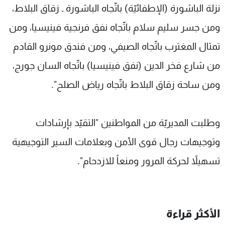
نزلة الباشورة (الإطفائيّة) باتّجاه الباشورة ـ زقاق البلاط،
ومن جسر سليم سلام باتّجاه نفق فرنجية فينيسيا، ومن
تمثال المغترب باتّجاه الصيفي، ومن فندق مونرو القادم
من شارع فخر الدين (نفق فينيسيا) باتّجاه السان جورج،
ومن ساحة زقاق البلاط باتّجاه رياض الصلح".
وطلبت المديريّة من المواطنين "التقيّد بإرشادات
وتوجيهات رجال قوى الأمن وبعلامات السير التوجيهية
تسهيلاً لحركة المرور ومنعاً للازدحام".
الأكثر قراءة