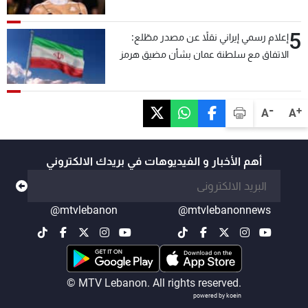
5
إعلام رسمي إيراني نقلاً عن مصدر مطّلع:
الاتفاق مع سلطنة عمان بشأن مضيق هرمز
سيتأجل ما دامت أميركا تهدد إيران
-
+
A
A
أهم الأخبار و الفيديوهات في بريدك الالكتروني
@mtvlebanon
@mtvlebanonnews
© MTV Lebanon. All rights reserved.
powered by koein