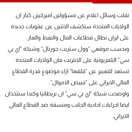
شاهد البرامج
الترددات
نقلت وسائل اعلام عن مسؤولين اميركيين كبار ان
الولايات المتحدة ستكشف الاثنين عن عقوبات جديدة
عن MTV
وظائف
على ايران تطال قطاعات المال والنفط والغاز.
الإنـتـاج
تواصل معنا
لاعلاناتكم
شروط الإسـتخدام
وبحسب موقعي "وول ستريت جورنال" وشبكة "اي بي
سياسة الخصوصية
سي" التلفزيونية على الانترنت فان الولايات المتحدة
تستعد للتعبير عن "قلقها" ازاء موضوع قدرة القطاع
المالي الايراني على "تبييض الاموال".
واوضحت شبكة "اي بي سي" ان بريطانيا وكندا ستتخذان
ايضا اجراءات احادية الجانب ومنسقة ضد القطاع المالي
الايراني.