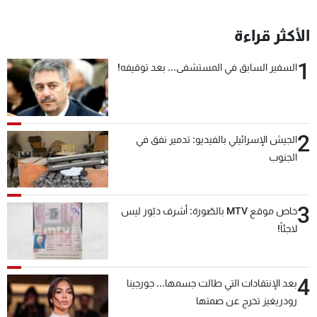
الأكثر قراءة
1
السفير السابق في المستشفى... بعد توقيفه!
2
الجيش الإسرائيلي بالفيديو: تدمير نفق في
الجنوب
3
خاص موقع MTV بالصّورة: أشرف دبّور ليس
لاجئاً!
4
بعد الإنتقادات التي طالت جسمها... جورجينا
رودريغيز تخرج عن صمتها