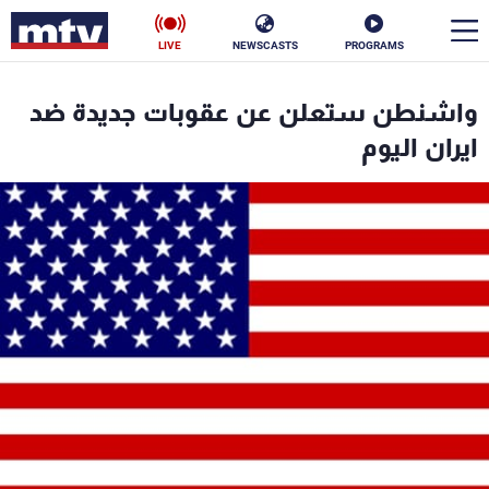
LIVE
NEWSCASTS
PROGRAMS
en
واشنطن ستعلن عن عقوبات جديدة ضد
الأخبار
ايران اليوم
سياسة
ناس
إقتصاد
فن
منوعات
رياضة
كأس العالم
البرامج
جدول البرامج