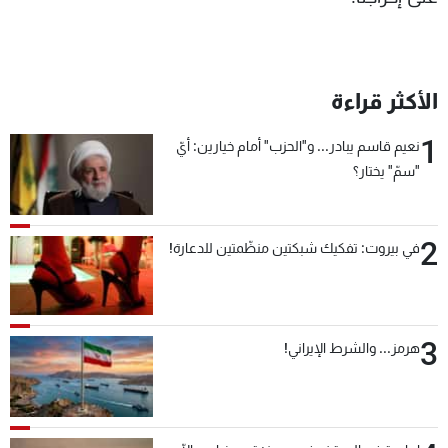
الأكثر قراءة
1
نعيم قاسم يبادر... و"الحزب" أمام خيارين: أيّ
"سمّ" يختار؟
2
في بيروت: تفكيك شبكتين منظّمتين للدعارة!
3
هرمز... والشرط الإيراني!