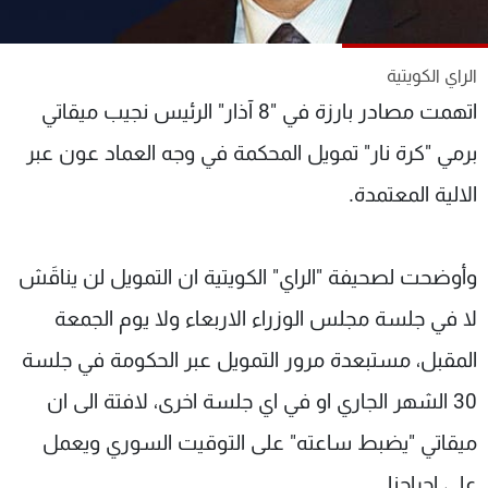
شاهد البرامج
الترددات
الراي الكويتية
اتهمت مصادر بارزة في "8 آذار" الرئيس نجيب ميقاتي
عن MTV
وظائف
الإنـتـاج
تواصل معنا
برمي "كرة نار" تمويل المحكمة في وجه العماد عون عبر
لاعلاناتكم
شروط الإسـتخدام
الالية المعتمدة.
سياسة الخصوصية
وأوضحت لصحيفة "الراي" الكويتية ان التمويل لن يناقَش
لا في جلسة مجلس الوزراء الاربعاء ولا يوم الجمعة
المقبل، مستبعدة مرور التمويل عبر الحكومة في جلسة
30 الشهر الجاري او في اي جلسة اخرى، لافتة الى ان
ميقاتي "يضبط ساعته" على التوقيت السوري ويعمل
على إحراجنا.