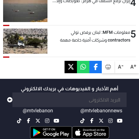
4
إيران ترفع السقف في هرمز: تعويضات وإلّا...
5
معلومات MFM: لبنان يرفض تولي
contractors وشركات أمنية خاصة مهمة
التحقق من نزع سلاح "حزب الله"
-
+
A
A
أهم الأخبار و الفيديوهات في بريدك الالكتروني
@mtvlebanon
@mtvlebanonnews