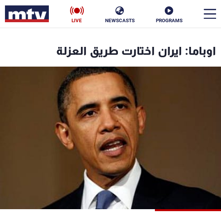
LIVE
NEWSCASTS
PROGRAMS
en
اوباما: ايران اختارت طريق العزلة
الأخبار
سياسة
ناس
إقتصاد
فن
منوعات
رياضة
كأس العالم
البرامج
جدول البرامج