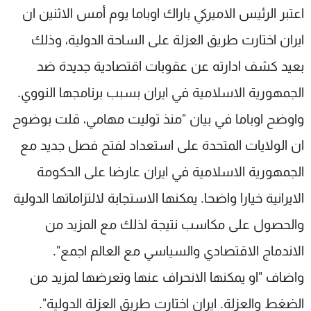
اعتبر الرئيس الاميركي باراك اوباما يوم أمس الاثنين ان
شاهد البرامج
الترددات
ايران اختارت طريق العزلة على الساحة الدولية، وذلك
بعيد كشف ادارته عن عقوبات اقتصادية جديدة ضد
عن MTV
وظائف
الجمهورية الاسلامية في ايران بسبب برنامجها النووي.
الإنـتـاج
تواصل معنا
لاعلاناتكم
شروط الإسـتخدام
واوضح اوباما في بيان "منذ توليت مهامي، قلت بوضوح
سياسة الخصوصية
ان الولايات المتحدة على استعداد لفتح فصل جديد مع
الجمهورية الاسلامية في ايران عارضا على الحكومة
الايرانية خيارا واضحا. يمكنها الاستجابة لالتزاماتها الدولية
والحصول على مكاسب نتيجة لذلك مع المزيد من
الاندماج الاقتصادي والسياسي مع العالم اجمع".
واضاف "او يمكنها الانحراف عنها وتعرضها لمزيد من
الضغط والعزلة. ايران اختارت طريق العزلة الدولية".