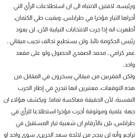
ورئيسه، لافتين الانتباه الى ان استطلاعات الرأي التي
أجراها التيار مؤخرا في طرابلس، وبقيت طي الكتمان،
أظهرت انه إذا جرت الانتخابات النيابية الآن، لن يعود
رئيس الحكومة نائبا، ولن يستطيع تحالف نجيب ميقاتي ـ
عمر كرامي ـ محمد الصفدي الحصول ولو على مقعد
واحد.
ولكن المقربين من ميقاتي يسخرون في المقابل من
هذه التوقعات، معتبرين انها تندرج في إطار الحرب
النفسية، لأن الحقيقة معاكسة تماما. ويكشف هؤلاء ان
جهة علمية وموثوقة أجرت مؤخرا استطلاعا للرأي في
طرابلس، بيّن بالأرقام ان شعبية تيار المستقبل في
تراجع وأنه لن ينجح من لائحة سعد الحريري سوى واحد او