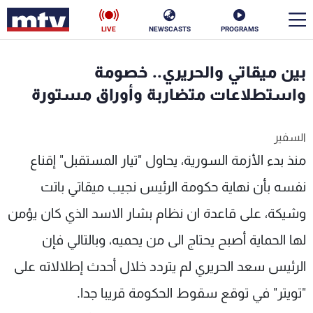
LIVE
NEWSCASTS
PROGRAMS
en
بين ميقاتي والحريري.. خصومة
الأخبار
واستطلاعات متضاربة وأوراق مستورة
سياسة
ناس
السفير
منذ بدء الأزمة السورية، يحاول "تيار المستقبل" إقناع
إقتصاد
فن
نفسه بأن نهاية حكومة الرئيس نجيب ميقاتي باتت
منوعات
رياضة
وشيكة، على قاعدة ان نظام بشار الاسد الذي كان يؤمن
كأس العالم
لها الحماية أصبح يحتاج الى من يحميه، وبالتالي فإن
الرئيس سعد الحريري لم يتردد خلال أحدث إطلالاته على
البرامج
"تويتر" في توقع سقوط الحكومة قريبا جدا.
جدول البرامج