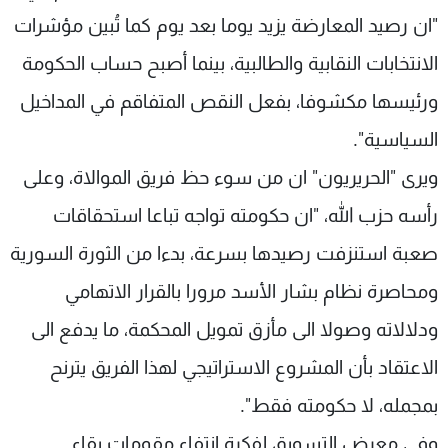
"ان رصيد المعارضة يزيد يوما بعد يوم كما تُبين مؤشرات
الانتخابات النقابية والطالبية، بينما أصبح حساب الحكومة
ورئيسها مكشوفا، بفعل النقص المتفاقم في المداخيل
السياسية".
ويرى "الحريريون" ان من سوء حظ فريق الموالاة، وعلى
رأسه حزب الله، "ان حكومته تواجه تباعا استحقاقات
صعبة استنزفت رصيدها بسرعة، بدءا من الثورة السورية
ومحاصرة نظام بشار الأسد مرورا بالقرار الاتهامي
ودلالاته وصولا الى مأزق تمويل المحكمة، ما يدفع الى
الاعتقاد بأن المشروع الاستراتيجي لهذا الفريق يترنح
بمجمله، لا حكومته فقط".
وفي معرض التسويق لفكرة انتفاء مقومات بقاء