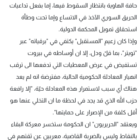
حافة الهاوية بانتظار السقوط فيها، إما بفعل تداعيات
الحريق السوري الآخذ في الاتساع وإما تحت وطأة
استحقاق تمويل المحكمة الدولية.
وإذا كان زعيم "المستقبل" يكتفي في "برقياته" عبر
"تويتر"، بما قلّ ودل، إلا ان أوساطه في بيروت
تستفيض في عرض المعطيات التي تدفعها الى ترقب
انهيار المعادلة الحكومية الحالية، مفترضة انه لم يعد
هناك أي سبب لاستمرار هذه المعادلة حيّة، "إلا رافعة
حزب الله الذي قد يجد في لحظة ما ان التخلي عنها هو
أقل كلفة من الإصرار على حمايتها".
ويعتقد "الحريريون" ان الحكومة ستخسر معركة البقاء
بالنقاط وليس بالضربة القاضية، معربين عن ثقتهم في