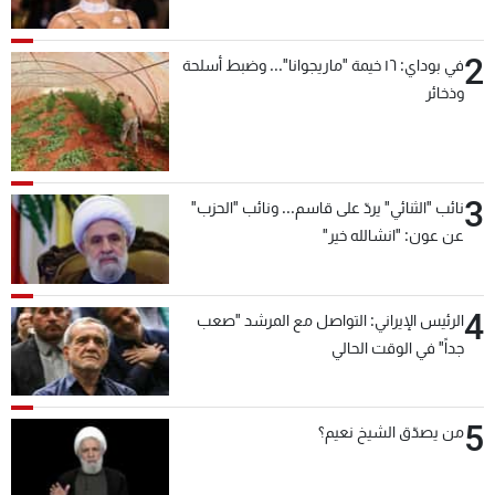
2
في بوداي: ١٦ خيمة "ماريجوانا"... وضبط أسلحة
وذخائر
3
نائب "الثنائي" يردّ على قاسم... ونائب "الحزب"
عن عون: "انشالله خير"
4
الرئيس الإيراني: التواصل مع المرشد "صعب
جداً" في الوقت الحالي
5
من يصدّق الشيخ نعيم؟