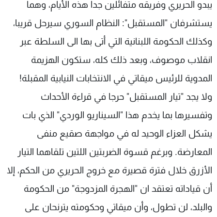
يبدو الحريري وفريقه متفائلين جدا هذه الأيام، وهما
شاهد البرامج
يستشرفان "المستقبل": النظام السوري سيرحل قريبا،
الترددات
وكذلك الحكومة اللبنانية التي أتى بها الى السلطة عبر
عن MTV
وظائف
انقلاب موصوف، وبعد ذلك كله، ستكون الهزيمة
الإنـتـاج
تواصل معنا
لاعلاناتكم
شروط الإسـتخدام
المدوية للرئيس ميقاتي في الانتخابات النيابية المقبلة!
سياسة الخصوصية
ولا يجد "تيار المستقبل" حرجا في قراءة الأحداث
وتفسيرها بما يخدم هذا "السيناريو الوردي" الذي بات
يشكل العزاء الوحيد له في مواجهة صقيع منفى
المعارضة. وبرغم قسوة الضربتين اللتين تلقاهما التيار
الأزرق خلال فترة قصيرة مع خروج الحريري من الحكم، إلا
أن قياداته تعتقد ان "الهجرة المزدوجة" من الحكومة
والبلد، لن تطول، وأن ميقاتي وحكومته يترنحان على