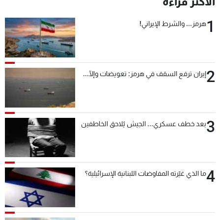
الأكثر قراءة
شاهد البرامج
1
الترددات
هرمز... والشرط الإيراني!
عن MTV
وظائف
الإنـتـاج
تواصل معنا
2
إيران ترفع السقف في هرمز: تعويضات وإلّا...
لاعلاناتكم
شروط الإسـتخدام
سياسة الخصوصية
3
بعد خطف عسكري... الجيش يُلاحق الخاطفين
4
ما الذي غيّرته المفاوضات اللبنانية الإسرائيلية؟