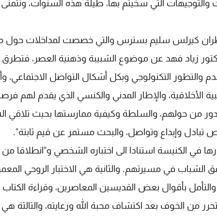
 والتوجيهات التي سخيتم بها، طيلة هذه السنوات، ونتمنى 
لمطران كيرلس سليم بسترس والتي خصصت لمداخلات حول 
دكتور زياد فهد عن موضوع الشبيبة وذهنية العصر، فتطرق ا
قدم والتطور التكنولوجي وبكل أشكال التواصل الاجتماعي، و
ية الأخلاقية، والإطار المدني والكنسي الذي يقدم لهم فرص
دور من حولهم، والسلطة وكيفية ممارستها بحيث تلاقي ا
 تبادل وإبداع وتواصل، والبحث مستمر عن قيم ثابتة".
في الكنيسة استنادا الى اختباره الشخصي و"انطلاقا من
فق الشباب في مسيرتهم. والثانية هي الاختبار الروحي المع
التأمل بأقوال بعض القديسين المعاصرين، وقراءة الكتاب
رر من الخوف بعد اكتشاف محبة الله ورعايته، والثالثة هي