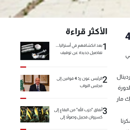
الأكثر قراءة
1
بعد انكشافهم في أستراليا...
تفاصيل جديدة عن توقيف
ي
"شبكة الكوكايين"
دينال
2
الرئيس عون ردّ 4 قوانين إلى
مجلس النواب
دورة
ك مار
3
أنفاق "حزب الله" من البقاع إلى
كسروان فجبيل وصولاً إلى
رنا
المختارة... التفاصيل في نشرة