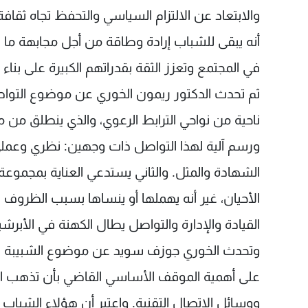
والابتعاد عن الالتزام السياسي والتحفظ تجاه ثقافة
أنه يبقى للشباب إرادة وطاقة من أجل مجابهة ما يع
في المجتمع وتعزز الثقة بقدراتهم الكبيرة على بناء
ثم تحدث الدكتور ريمون الخوري عن موضوع التواصل
ناحية من نواحي الترابط الرعوي، والذي ينطلق من
ورسم آلية لهذا التواصل ذات وجهين: نظري وعمل
الشهادة والمثل. والثاني يستدعي العناية بمجمو
الأحيان، غير أنه يهملها أو ينساها بسبب الظروف ال
القيادة والإدارة والتواصل يطال الكهنة في الأبرشي
وتحدث الخوري جوزف سويد عن موضوع الشبيبة غير 
على أهمية الموقف الأساسي القاضي بأن تذهب ا
ووسائل الاتصال التقنية. واعتبر أن هؤلاء الشباب م