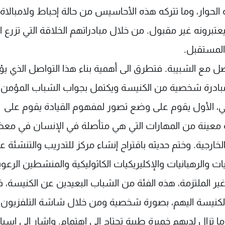
 الحوار، وما تتركه هذه الأحاسيس من حالة إحباط ولامبالاة.
تبرونه غير مقبول. من خلال مبادراتهم الخلاقة التي تزرع ا
 المستقبل.
 مع الشبيبة. فتطرق الى أهمية بناء هذا التواصل الذي ي
 مبادرة شخصية من الكنيسة ويكتمل بجواب الشباب المؤمن.
ي، الأول يقوم على وضع تصور لمفهوم القيادة يقوم على
عة معينة من المهارات التي هي متأصلة في الإنسان في مع
خارجية. وختم حديثه باقتراح إنشاء مركز للتدريب والتنشئة ع
ات والرهبانيات والإكليريكيات الكاثوليكية والمنشطين الرعوي
الملتزمة، هذه الفئة من الشباب البعيدين عن الكنيسة،
لكنيسة اليهم، بصورة شخصية ومن خلال شاشة التلفزيون
ا تزال لديهم خميرة طيبة تحتاج الى اهتمام. واشار الى اسب