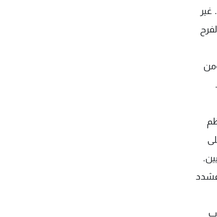
 غير
لفرح
ؤمن
ظم
لى
ين.
 فشدد
اب