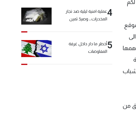
لكم
الأخبار بعد قليل
4
عملية امنية ليلية ضد تجار
المخدرات.. وصيدٌ ثمين
موقع
لى
5
أخطر ما دار داخل غرفة
أهمها
المفاوضات
ة
لشباب
مق من