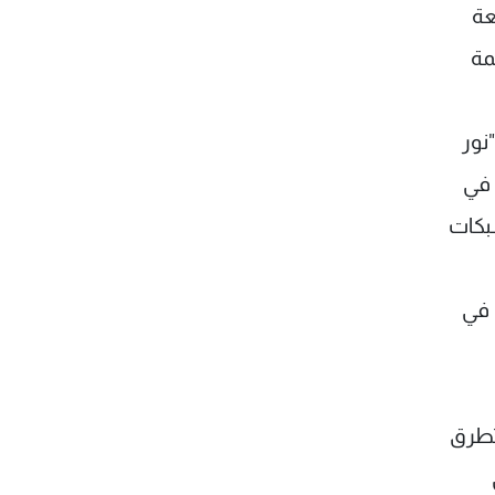
عة
مة
نور
 في
بكات
 في
تطرق