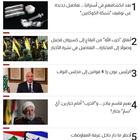
1
بعد انكشافهم في أستراليا... تفاصيل جديدة
شاهد البرامج
عن توقيف "شبكة الكوكايين"
الترددات
عن MTV
وظائف
2
أنفاق "حزب الله" من البقاع إلى كسروان فجبيل
الإنـتـاج
تواصل معنا
وصولاً إلى المختارة... التفاصيل في نشرة الأخبار
لاعلاناتكم
شروط الإسـتخدام
بعد قليل
سياسة الخصوصية
3
الرئيس عون ردّ 4 قوانين إلى مجلس النواب
4
نعيم قاسم يبادر... و"الحزب" أمام خيارين: أيّ
"سمّ" يختار؟
5
أخطر ما دار داخل غرفة المفاوضات