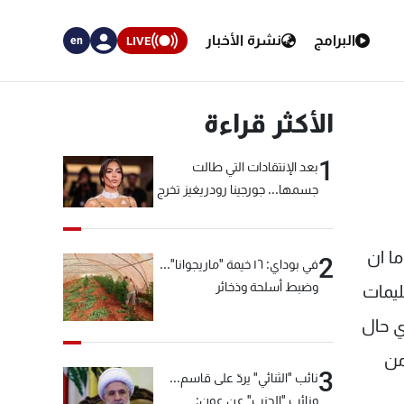
البرامج
نشرة الأخبار
LIVE
en
الأكثر قراءة
1
بعد الإنتقادات التي طالت
جسمها... جورجينا رودريغيز تخرج
عن صمتها
ما ان
2
في بوداي: ١٦ خيمة "ماريجوانا"...
وضبط أسلحة وذخائر
ليمات
ي حال
من
3
نائب "الثنائي" يردّ على قاسم...
ونائب "الحزب" عن عون: