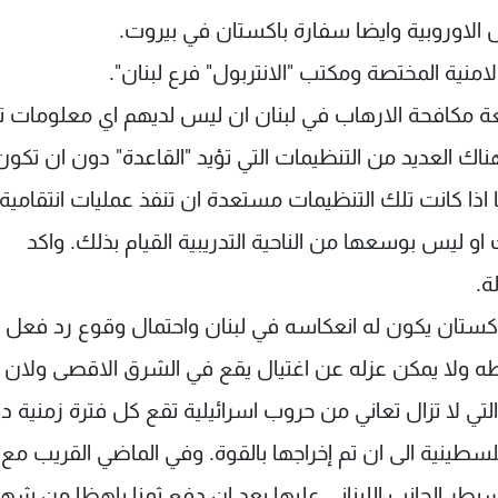
الاوروبية وايضا سفارة باكستان في بيروت.
منية المختصة ومكتب "الانتربول" فرع لبنان".
ة مكافحة الارهاب في لبنان ان ليس لديهم اي معلومات ت
هناك العديد من التنظيمات التي تؤيد "القاعدة" دون ان تكون
اذا كانت تلك التنظيمات مستعدة ان تنفذ عمليات انتقامية 
ك او ليس بوسعها من الناحية التدريبية القيام بذلك. واكد
ة.
كستان يكون له انعكاسه في لبنان واحتمال وقوع رد فعل ع
يطه ولا يمكن عزله عن اغتيال يقع في الشرق الاقصى ولا
التي لا تزال تعاني من حروب اسرائيلية تقع كل فترة زمنية د
سطينية الى ان تم إخراجها بالقوة. وفي الماضي القريب مع
يطر الجانب اللبناني عليها بعد ان دفع ثمنا باهظا من شهد