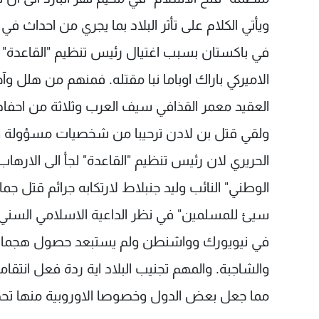
ويأتي الكلام على تأثر البلاد بما يجري من احداث 
في باكستان بسبب اغتيال رئيس تنظيم "القاعدة" ا
الاميركي باراك اوباما نبا مقتله. فمنهم من هلل وآ
العقيد معمر القذافي سيف العرب وثلاثة من احفاد 
ولقي قتل بن لادن ترحيبا من شخصيات مسؤولة
الحريري لان رئيس تنظيم "القاعدة" لجأ الى الارهاب
الوطني" النائب وليد جنبلاط لارتكابه جرائم قتل جما
في نيويورك وواشنطن ولم يستبعد حصول هجمات مماث
والشاجبة. والمهم تجنيب البلاد اية ردة فعل انتقام
مما جعل بعض الدول وخصوصا الاوروبية منها تحذرّ 