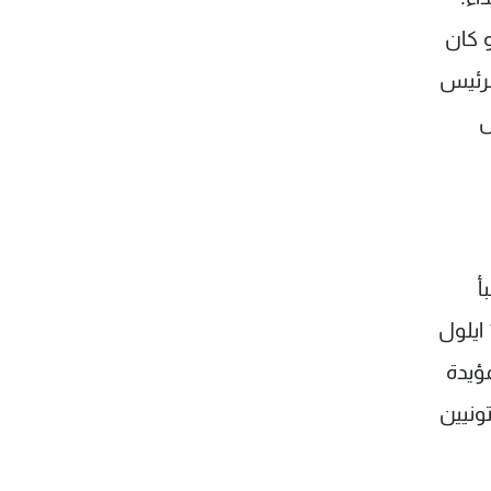
و كان
لرئيس
ل
أ
سيئ للمسلمين" في نظر الداعية الاسلامي السني عمر بكري. وتوقع انتقاما سيكون على مستوى هجمات 11 ايلول
ؤيدة
ونيين