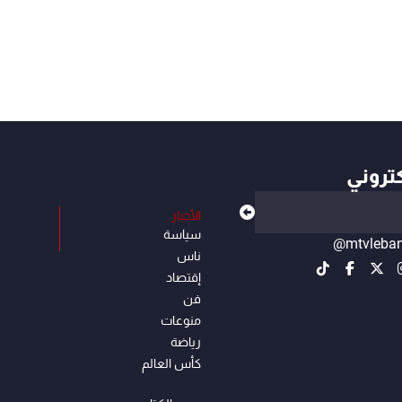
كتروني
الأخبار
سياسة
@mtvleba
ناس
إقتصاد
فن
منوعات
رياضة
كأس العالم