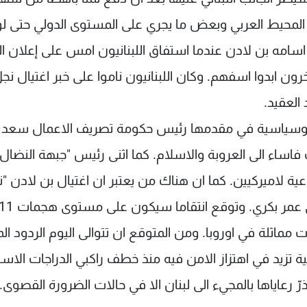
في المحيط العربي وبعض ما يجري على المستوى الدولي حتى ل
سامه بن لادن عندما استفاق اللبنانيون امس على إعلان ا
خرون ابدوا اسفهم. وكان اللبنانيون ناموا على خبر اغتيال نج
العقيد.
 وسياسية في مقدمها رئيس حكومة تصريف الاعمال سعد
 فاساء الى العروبة والاسلام. كما اثنى رئيس "جبهة النضال
عية لاميركيين. كما ان هناك من يعتبر ان اغتيال بن لادن "نب
لة في اوروبا. ومن المتوقع ان تتوالى اليوم الردود الم
ية تزيد في اهتزاز الامن فيه منذ خطف راكبي الدراجات الاست
رعاياها بالمجيء الى لبنان الا في حالات الضرورة القصوى.