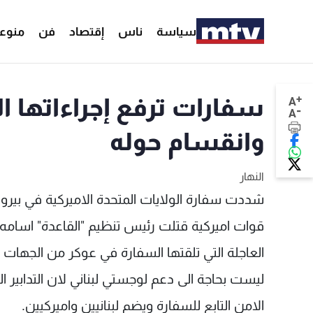
سياسة
ناس
إقتصاد
فن
منوع
+
سفارات ترفع إجراءاتها ا
A
-
A
وانقسام حوله
النهار
شددت سفارة الولايات المتحدة الاميركية في بيروت ا
قوات اميركية قتلت رئيس تنظيم "القاعدة" اسامه 
العاجلة التي تلقتها السفارة في عوكر من الجها
ليست بحاجة الى دعم لوجستي لبناني لان التدابير ا
الامن التابع للسفارة ويضم لبنانيين واميركيين.