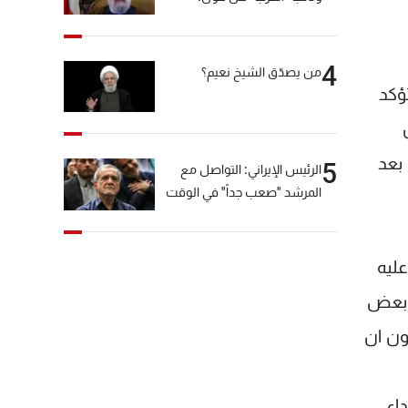
"انشالله خير"
4
من يصدّق الشيخ نعيم؟
ؤكد
بعد
5
الرئيس الإيراني: التواصل مع
المرشد "صعب جداً" في الوقت
الحالي
ليه
ن بعض
ون ان
اء.