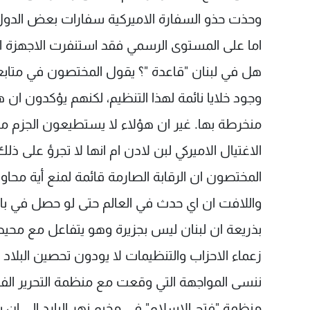
وحذت حذو السفارة الاميركية سفارات بعض الدول 
اما على المستوى الرسمي فقد استنفرت الاجهزة الا
هل في لبنان "قاعدة "؟ يقول المختصون في متابع
وجود خلايا نائمة لهذا التنظيم، لكنهم يؤكدون ان 
منخرطة بها. غير ان هؤلاء لا يستطيعون الجزم ما 
الاغتيال الاميركي لبن لادن ام انها لا تجرؤ على ذل
المختصون ان الرقابة الصارمة قائمة لمنع أية محاول
واللافت ان اي حدث في العالم حتى لو حصل في با
بذريعة ان لبنان ليس بجزيرة وهو يتفاعل مع مح
زعماء الاحزاب والتنظيمات لا يودون تحصين البلاد 
ننسى المواجهة التي وقعت مع منظمة التحرير الفل
منظمة "فتح الاسلام" في مخيم نهر البارد الى ان س