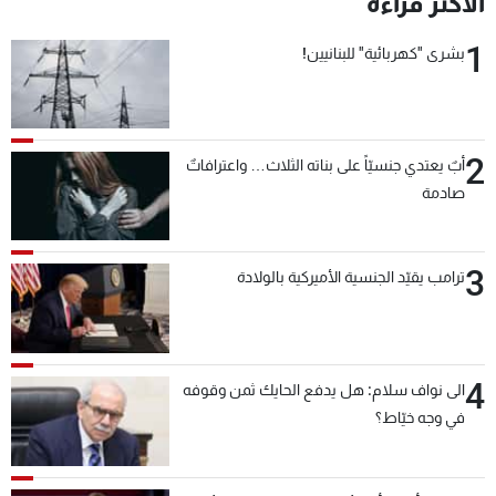
الأكثر قراءة
شاهد البرامج
1
الترددات
بشرى "كهربائية" للبنانيين!
عن MTV
وظائف
الإنـتـاج
تواصل معنا
2
أبٌ يعتدي جنسيّاً على بناته الثلاث… واعترافاتٌ
لاعلاناتكم
شروط الإسـتخدام
صادمة
سياسة الخصوصية
3
ترامب يقيّد الجنسية الأميركية بالولادة
4
الى نواف سلام: هل يدفع الحايك ثمن وقوفه
في وجه خيّاط؟