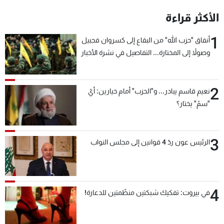
شاهد البرامج
الأكثر قراءة
الترددات
1
أنفاق "حزب الله" من البقاع إلى كسروان فجبيل
وصولاً إلى المختارة... التفاصيل في نشرة الأخبار
عن MTV
وظائف
بعد قليل
الإنـتـاج
تواصل معنا
لاعلاناتكم
شروط الإسـتخدام
2
سياسة الخصوصية
نعيم قاسم يبادر... و"الحزب" أمام خيارين: أيّ
"سمّ" يختار؟
3
الرئيس عون ردّ 4 قوانين إلى مجلس النواب
4
في بيروت: تفكيك شبكتين منظّمتين للدعارة!