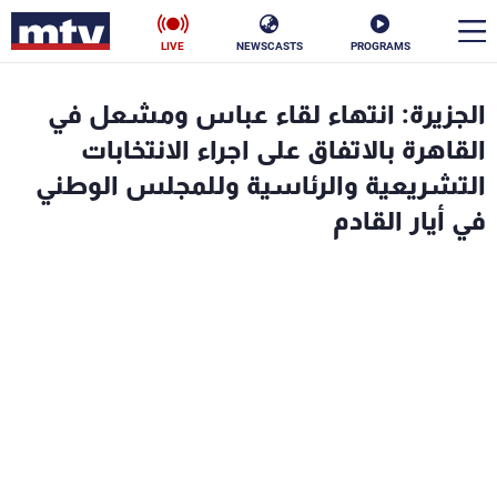
LIVE
NEWSCASTS
PROGRAMS
en
الجزيرة: انتهاء لقاء عباس ومشعل في
الأخبار
القاهرة بالاتفاق على اجراء الانتخابات
التشريعية والرئاسية وللمجلس الوطني
سياسة
ناس
في أيار القادم
إقتصاد
فن
منوعات
رياضة
كأس العالم
البرامج
جدول البرامج