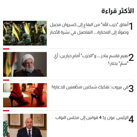
شاهد البرامج
الأكثر قراءة
الترددات
1
أنفاق "حزب الله" من البقاع إلى كسروان فجبيل
وصولاً إلى المختارة... التفاصيل في نشرة الأخبار
عن MTV
وظائف
بعد قليل
الإنـتـاج
تواصل معنا
لاعلاناتكم
شروط الإسـتخدام
2
سياسة الخصوصية
نعيم قاسم يبادر... و"الحزب" أمام خيارين: أيّ
"سمّ" يختار؟
3
في بيروت: تفكيك شبكتين منظّمتين للدعارة!
4
الرئيس عون ردّ 4 قوانين إلى مجلس النواب