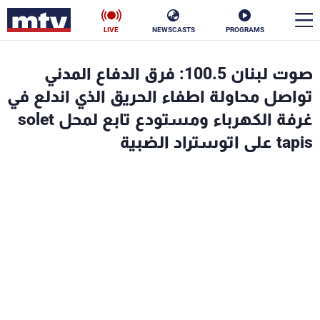
LIVE
NEWSCASTS
PROGRAMS
en
صوت لبنان 100.5: فرق الدفاع المدني
الأخبار
تواصل محاولة اطفاء الحريق الذي اندلع في
غرفة الكهرباء ومستودع تابع لمحل solet
سياسة
ناس
tapis على اتوستراد الضبية
إقتصاد
فن
منوعات
رياضة
كأس العالم
البرامج
جدول البرامج