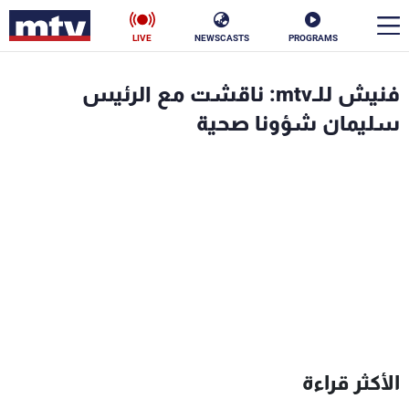
LIVE
NEWSCASTS
PROGRAMS
en
فنيش للـmtv: ناقشت مع الرئيس
الأخبار
سليمان شؤونا صحية
سياسة
ناس
إقتصاد
فن
منوعات
رياضة
كأس العالم
البرامج
الأكثر قراءة
جدول البرامج