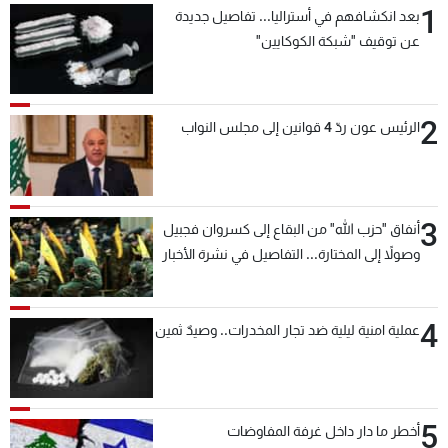
1
بعد انكشافهم في أستراليا... تفاصيل جديدة
شاهد البرامج
عن توقيف "شبكة الكوكايين"
الترددات
عن MTV
وظائف
2
الرئيس عون ردّ 4 قوانين إلى مجلس النواب
الإنـتـاج
تواصل معنا
لاعلاناتكم
شروط الإسـتخدام
سياسة الخصوصية
3
أنفاق "حزب الله" من البقاع إلى كسروان فجبيل
وصولاً إلى المختارة... التفاصيل في نشرة الأخبار
بعد قليل
4
عملية امنية ليلية ضد تجار المخدرات.. وصيدٌ ثمين
5
أخطر ما دار داخل غرفة المفاوضات