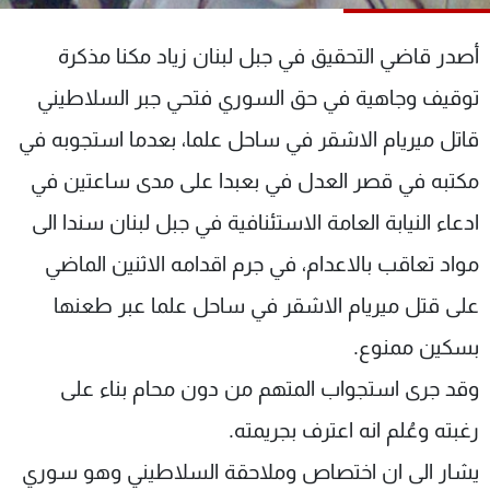
شاهد البرامج
الترددات
أصدر قاضي التحقيق في جبل لبنان زياد مكنا مذكرة
توقيف وجاهية في حق السوري فتحي جبر السلاطيني
عن MTV
وظائف
قاتل ميريام الاشقر في ساحل علما، بعدما استجوبه في
الإنـتـاج
تواصل معنا
لاعلاناتكم
شروط الإسـتخدام
مكتبه في قصر العدل في بعبدا على مدى ساعتين في
سياسة الخصوصية
ادعاء النيابة العامة الاستئنافية في جبل لبنان سندا الى
مواد تعاقب بالاعدام، في جرم اقدامه الاثنين الماضي
على قتل ميريام الاشقر في ساحل علما عبر طعنها
بسكين ممنوع.
وقد جرى استجواب المتهم من دون محام بناء على
رغبته وعُلم انه اعترف بجريمته.
يشار الى ان اختصاص وملاحقة السلاطيني وهو سوري