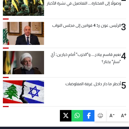
وصولاً إلى المختارة... التفاصيل في نشرة الأخبار
بعد قليل
3
الرئيس عون ردّ 4 قوانين إلى مجلس النواب
4
نعيم قاسم يبادر... و"الحزب" أمام خيارين: أيّ
"سمّ" يختار؟
5
أخطر ما دار داخل غرفة المفاوضات
-
+
A
A