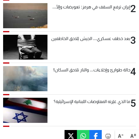
2
إيران ترفع السقف في هرمز: تعويضات وإلّا...
3
بعد خطف عسكري... الجيش يُلاحق الخاطفين
4
حالة طوارئ وإخلاءات... والنار تلاحق السكان!
5
ما الذي غيّرته المفاوضات اللبنانية الإسرائيلية؟
-
+
A
A