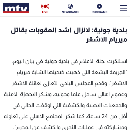
LIVE
NEWSCASTS
PROGRAMS
en
بلدية جونية: لانزال اشد العقوبات بقاتل
الأخبار
ميريام الاشقر
سياسة
ناس
استنكرت لجنة الاعلام في بلدية جونية في بيان اليوم،
إقتصاد
فن
"الجريمة البشعة التي ذهبت ضحيتها الشابة ميريام
منوعات
رياضة
الاشقر"، وقدم المجلس البلدي التعازي لعائلة الاشقر
كأس العالم
وعموم اهالي ساحل علما وجونيه، وشكر الاجهزة الامنية
والجمعيات الاهلية والكشفية التي اوقفت الجاني في
أقل من 24 ساعة، كما شكر المجتمع الاهلي على تعاونه
البرامج
ومشاركته في عمليات التحري والكشف عن المجرم".
جدول البرامج