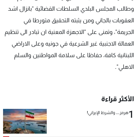
شاهد البرامج
وطالب المجلس البلدي السلطات القضائية "بانزال اشد
الترددات
العقوبات بالجاني ومن يثبته التحقيق متورطا في
الجريمة"، وتمنى على "الاجهزة المعنية ان تبادر الى تنظيم
عن MTV
وظائف
الإنـتـاج
تواصل معنا
العمالة الاجنبية غير الشرعية في جونيه وعلى الاراضي
لاعلاناتكم
شروط الإسـتخدام
سياسة الخصوصية
اللبنانية كافة، حفاظا على سلامة المواطنين والسلم
الاهلي".
الأكثر قراءة
1
هرمز... والشرط الإيراني!