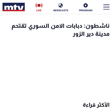
LIVE
NEWSCASTS
PROGRAMS
en
ناشطون: دبابات الامن السوري تقتحم
الأخبار
مدينة دير الزور
سياسة
ناس
إقتصاد
فن
منوعات
رياضة
كأس العالم
البرامج
الأكثر قراءة
جدول البرامج