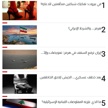
1
في بيروت: تفكيك شبكتين منظّمتين للدعارة!
شاهد البرامج
الترددات
2
عن MTV
وظائف
هرمز... والشرط الإيراني!
الإنـتـاج
تواصل معنا
لاعلاناتكم
شروط الإسـتخدام
سياسة الخصوصية
3
إيران ترفع السقف في هرمز: تعويضات وإلّا...
4
بعد خطف عسكري... الجيش يُلاحق الخاطفين
5
ما الذي غيّرته المفاوضات اللبنانية الإسرائيلية؟