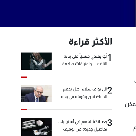
الأكثر قراءة
1
أبٌ يعتدي جنسيّاً على بناته
الثلاث… واعترافاتٌ صادمة
2
الى نواف سلام: هل يدفع
الحايك ثمن وقوفه في وجه
تمكن
خيّاط؟
3
بعد انكشافهم في أستراليا...
م
تفاصيل جديدة عن توقيف