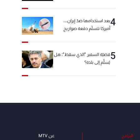
"شبكة الكوكايين"
4
بعد استخدامها ضدّ إيران...
أميركا تتسلّم دفعة صواريخ
كبيرة!
5
قضيّة السفير "الذي سقط": هل
يُسلَّم إلى بلده؟
البرامج
عن MTV