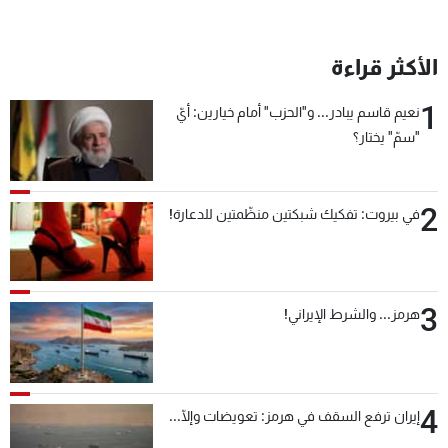
شاهد البرامج
الترددات
الأكثر قراءة
1
نعيم قاسم يبادر... و"الحزب" أمام خيارين: أيّ
عن MTV
وظائف
الإنـتـاج
تواصل معنا
"سمّ" يختار؟
لاعلاناتكم
شروط الإسـتخدام
سياسة الخصوصية
2
في بيروت: تفكيك شبكتين منظّمتين للدعارة!
3
هرمز... والشرط الإيراني!
4
إيران ترفع السقف في هرمز: تعويضات وإلّا...