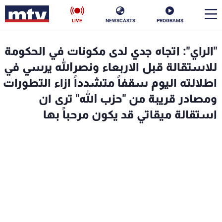
LIVE
NEWSCASTS
PROGRAMS
en
"الراي": اتجاه جدي لدى مكونات في الحكومة
الأخبار
للاستقالة قبل الاربعاء ونصرالله يرسي في
اطلالته اليوم سقفاً متشدداً ازاء التطورات
سياسة
ناس
ومصادر قريبة من "حزب الله" ترى ان
استقالة ميقاتي قد يكون مرحباً بها
إقتصاد
فن
منوعات
رياضة
كأس العالم
البرامج
جدول البرامج