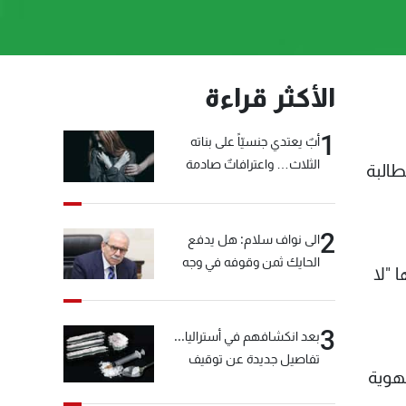
الأكثر قراءة
1
أبٌ يعتدي جنسيّاً على بناته
الثلاث… واعترافاتٌ صادمة
طالبة
2
الى نواف سلام: هل يدفع
الحايك ثمن وقوفه في وجه
 "لا
خيّاط؟
3
بعد انكشافهم في أستراليا...
تفاصيل جديدة عن توقيف
هوية
"شبكة الكوكايين"