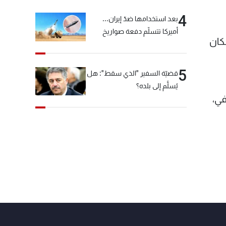
4
بعد استخدامها ضدّ إيران...
أميركا تتسلّم دفعة صواريخ
رة الاف عام، حوالى 10% من السكان
كبيرة!
5
قضيّة السفير "الذي سقط": هل
يُسلَّم إلى بلده؟
في،