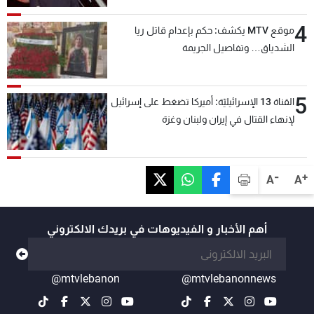
4
موقع MTV يكشف: حكم بإعدام قاتل ريا
الشدياق… وتفاصيل الجريمة
5
القناة 13 الإسرائيليّة: أميركا تضغط على إسرائيل
لإنهاء القتال في إيران ولبنان وغزة
-
+
A
A
أهم الأخبار و الفيديوهات في بريدك الالكتروني
@mtvlebanon
@mtvlebanonnews