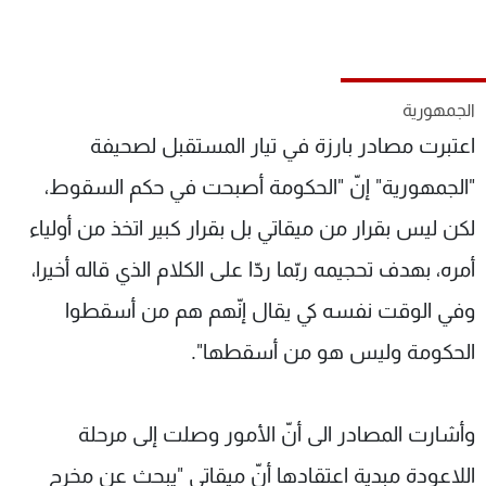
شاهد البرامج
الترددات
الجمهورية
عن MTV
وظائف
اعتبرت مصادر بارزة في تيار المستقبل لصحيفة
الإنـتـاج
تواصل معنا
لاعلاناتكم
شروط الإسـتخدام
"الجمهورية" إنّ "الحكومة أصبحت في حكم السقوط،
سياسة الخصوصية
لكن ليس بقرار من ميقاتي بل بقرار كبير اتخذ من أولياء
أمره، بهدف تحجيمه ربّما ردّا على الكلام الذي قاله أخيرا،
وفي الوقت نفسه كي يقال إنّهم هم من أسقطوا
الحكومة وليس هو من أسقطها".
وأشارت المصادر الى أنّ الأمور وصلت إلى مرحلة
اللاعودة مبدية اعتقادها أنّ ميقاتي "يبحث عن مخرج