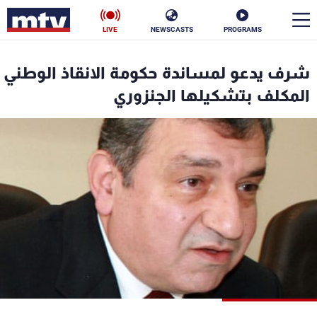
LIVE
NEWSCASTS
PROGRAMS
en
شرف يدعو لمساندة حكومة الانقاذ الوطني
الأخبار
المكلف بتشكيلها الجنزوري
سياسة
ناس
إقتصاد
فن
منوعات
رياضة
كأس العالم
البرامج
جدول البرامج