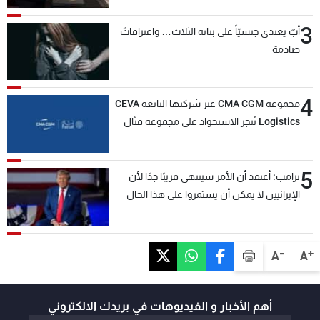
3
أبٌ يعتدي جنسيّاً على بناته الثلاث… واعترافاتٌ
صادمة
4
مجموعة CMA CGM عبر شركتها التابعة CEVA
Logistics تُنجز الاستحواذ على مجموعة فتّال
5
ترامب: أعتقد أن الأمر سينتهي قريبًا جدًا لأن
الإيرانيين لا يمكن أن يستمروا على هذا الحال
-
+
A
A
أهم الأخبار و الفيديوهات في بريدك الالكتروني