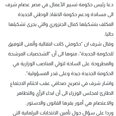
دعا رئيس حكومة تسيير الأعمال في مصر عصام شرف
شاهد البرامج
الترددات
الى مساندة ودعم حكومة الانقاذ الوطني الجديدة
المكلف بتشكيلها كمال الجنزوري والتي يجرى تشكيلها
عن MTV
وظائف
حاليا.
الإنـتـاج
تواصل معنا
لاعلاناتكم
شروط الإسـتخدام
وقال شرف ان "حكومتي كانت انتقالية وأتمنى التوفيق
سياسة الخصوصية
للحكومة الجديدة"، منوها الى أن "الشخصيات المرشحة
والمطروحة على الساحة لتولي المناصب الوزارية في
الحكومة الجديدة جيدة وعلى قدر المسؤولية".
واشار شرف في تصريح صحافي عقب اختتام الاجتماع
الطارئ لمجلس الوزراء الى أن ابداء الرأي والتظاهر
والاعتصام هي أمور يقرها القانون والدستور.
وردا على سؤال حول تأمين الانتخابات البرلمانية التي