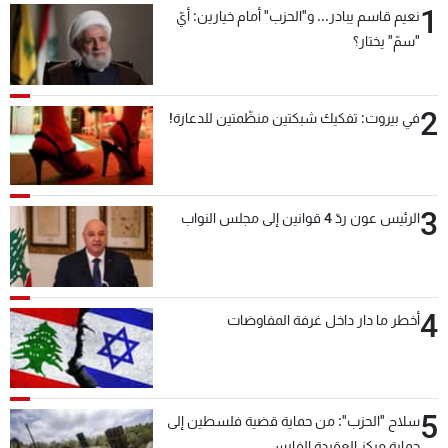
1
نعيم قاسم يبادر... و"الحزب" أمام خيارين: أيّ
شاهد البرامج
"سمّ" يختار؟
الترددات
2
عن MTV
وظائف
في بيروت: تفكيك شبكتين منظّمتين للدعارة!
الإنـتـاج
تواصل معنا
لاعلاناتكم
شروط الإسـتخدام
سياسة الخصوصية
3
الرئيس عون ردّ 4 قوانين إلى مجلس النواب
4
أخطر ما دار داخل غرفة المفاوضات
5
سلاح "الحزب": من حماية قضية فلسطين إلى
حماية مركز العقيدة الفارسي