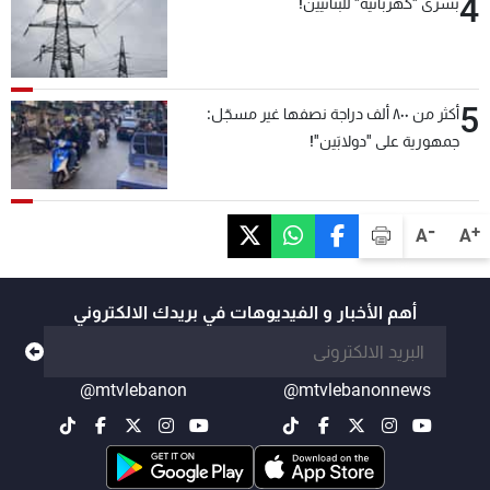
4
بشرى "كهربائية" للبنانيين!
5
أكثر من ٨٠٠ ألف دراجة نصفها غير مسجّل:
جمهورية على "دولابَين"!
-
+
A
A
أهم الأخبار و الفيديوهات في بريدك الالكتروني
@mtvlebanon
@mtvlebanonnews