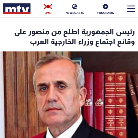
LIVE
NEWSCASTS
PROGRAMS
en
رئيس الجمهورية اطلع من منصور على
الأخبار
وقائع اجتماع وزراء الخارجية العرب
سياسة
ناس
إقتصاد
فن
منوعات
رياضة
كأس العالم
البرامج
جدول البرامج