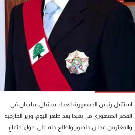
شاهد البرامج
الترددات
عن MTV
وظائف
الإنـتـاج
تواصل معنا
لاعلاناتكم
شروط الإسـتخدام
سياسة الخصوصية
استقبل رئيس الجمهورية العماد ميشال سليمان في
القصر الجمهوري في بعبدا بعد ظهر اليوم، وزير الخارجية
والمغتربين عدنان منصور واطلع منه على اجواء اجتماع