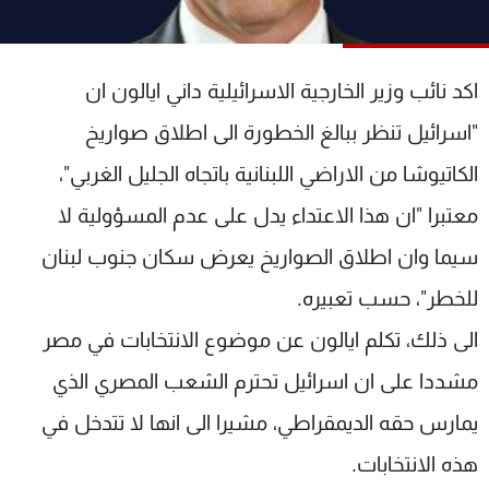
شاهد البرامج
الترددات
اكد نائب وزير الخارجية الاسرائيلية داني ايالون ان
عن MTV
وظائف
"اسرائيل تنظر ببالغ الخطورة الى اطلاق صواريخ
الإنـتـاج
تواصل معنا
الكاتيوشا من الاراضي اللبنانية باتجاه الجليل الغربي"،
لاعلاناتكم
شروط الإسـتخدام
سياسة الخصوصية
معتبرا "ان هذا الاعتداء يدل على عدم المسؤولية لا
سيما وان اطلاق الصواريخ يعرض سكان جنوب لبنان
للخطر"، حسب تعبيره.
الى ذلك، تكلم ايالون عن موضوع الانتخابات في مصر
مشددا على ان اسرائيل تحترم الشعب المصري الذي
يمارس حقه الديمقراطي، مشيرا الى انها لا تتدخل في
هذه الانتخابات.