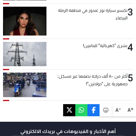
3
تكسير سيارة نور غندور في منطقة الرملة
البيضاء
4
بشرى "كهربائية" للبنانيين!
5
أكثر من ٨٠٠ ألف دراجة نصفها غير مسجّل:
جمهورية على "دولابَين"!
-
+
A
A
أهم الأخبار و الفيديوهات في بريدك الالكتروني