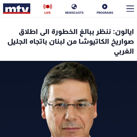
LIVE
NEWSCASTS
PROGRAMS
en
ايالون: ننظر ببالغ الخطورة الى اطلاق
الأخبار
صواريخ الكاتيوشا من لبنان باتجاه الجليل
الغربي
سياسة
ناس
إقتصاد
فن
منوعات
رياضة
كأس العالم
البرامج
جدول البرامج