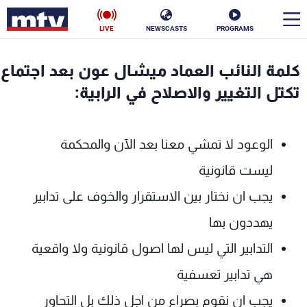
LIVE
NEWSCASTS
PROGRAMS
en
كلمة النائب العماد ميشال عون بعد اجتماع
الأخبار
تكتل التغيير والاصلاح في الرابية:
سياسة
ناس
الوعود لا تمشي معنا بعد الآن والمحكمة
إقتصاد
فن
ليست قانونية
منوعات
رياضة
يجب ان نختار بين الاستقرار والخوف على تدابير
كأس العالم
يهددون بها
التدابير التي ليس لها اصول قانونية ولا واقعية
هي تدابير تعسفية
البرامج
يجب ان نقوم بصراع من اجل ذلك بل التحاور
جدول البرامج