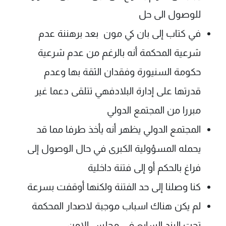
شاهد البرامج
للوصول الى حل
الترددات
في كتاب إلى بان كي مون بعد برهننة عدم
شرعية المحكمة أنه بالرغم من عدم شرعية
عن MTV
وظائف
الإنـتـاج
تواصل معنا
حكومة السنيورة وفقدان الثقة بها وعدم
لاعلاناتكم
شروط الإسـتخدام
سياسة الخصوصية
قدرتها على إدارة البلادفهي تتلقى دعما غير
مبررا من المجتمع الدولي
المجتمع الدولي يظهر أنه يأخذ طرفا مما قد
يحمله المسؤولية الكبرى في حال الوصول إلى
فراغ بالحكم أو إلى فتنة داخلية
كنا وصلنا إلى حد الفتنة ولكنها أوقفت بسرعة
لم يكن هناك اسباب موجبة لاصدار المحكمة
تحت البند السابع في مجلس الامن