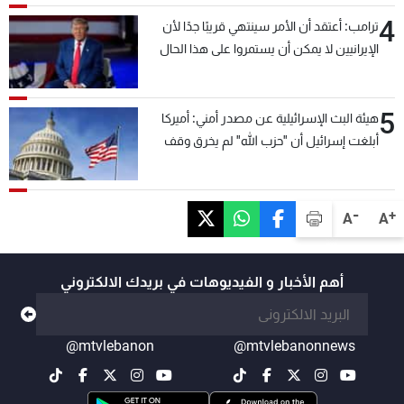
4
ترامب: أعتقد أن الأمر سينتهي قريبًا جدًا لأن
الإيرانيين لا يمكن أن يستمروا على هذا الحال
5
هيئة البث الإسرائيلية عن مصدر أمني: أميركا
أبلغت إسرائيل أن "حزب الله" لم يخرق وقف
إطلاق النار أمس في مجدل زون وطلبت منها
عدم التصعيد خشية أن يؤثر ذلك على مفاوضات
روما
-
+
A
A
أهم الأخبار و الفيديوهات في بريدك الالكتروني
@mtvlebanon
@mtvlebanonnews