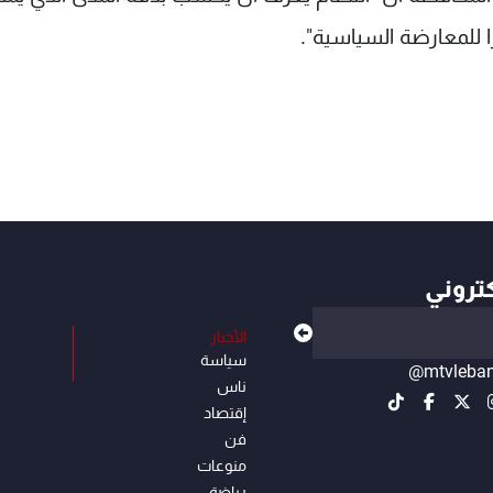
ا للمعارضة السياسية".
كتروني
الأخبار
سياسة
@mtvleba
ناس
إقتصاد
فن
منوعات
رياضة