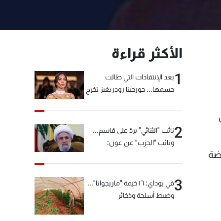
الأكثر قراءة
1
بعد الإنتقادات التي طالت
جسمها... جورجينا رودريغيز تخرج
عن صمتها
2
نائب "الثنائي" يردّ على قاسم...
ونائب "الحزب" عن عون:
رضة
"انشالله خير"
3
في بوداي: ١٦ خيمة "ماريجوانا"...
وضبط أسلحة وذخائر