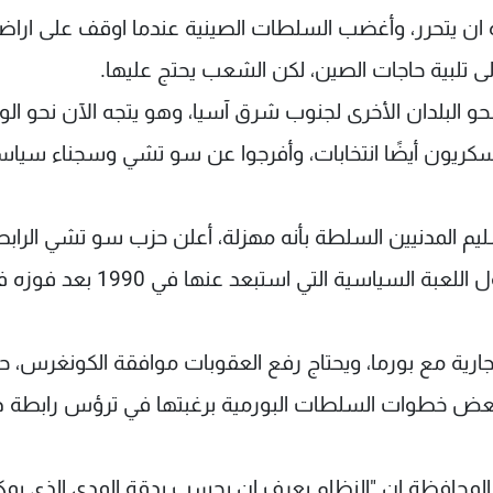
خيرة ان يتحرر، وأغضب السلطات الصينية عندما اوقف على اراض
الى تلبية حاجات الصين، لكن الشعب يحتج عليها.
حو البلدان الأخرى لجنوب شرق آسيا، وهو يتجه الآن نحو الو
سكريون أيضًا انتخابات، وأفرجوا عن سو تشي وسجناء سياس
م المدنيين السلطة بأنه مهزلة، أعلن حزب سو تشي الراب
الوطنية من أجل الديموقراطية انه يوافق على دخول اللعبة السياسية التي استبعد عنها في 
لتجارية مع بورما، ويحتاج رفع العقوبات موافقة الكونغرس، 
البعض خطوات السلطات البورمية برغبتها في ترؤس رابطة 
المحافظة ان "النظام يعرف ان يحسب بدقة المدى الذي يمك