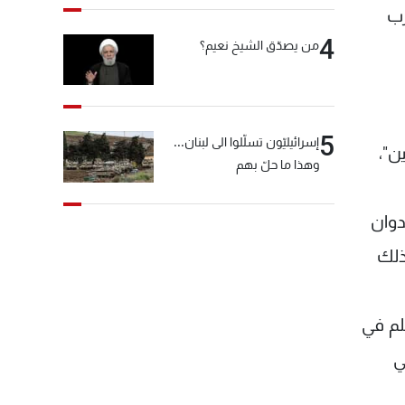
رب
4
من يصدّق الشيخ نعيم؟
5
إسرائيليّون تسلّلوا الى لبنان...
ن"،
وهذا ما حلّ بهم
دوان
ذلك
ي، الذي تسلم الحكم في 1962، والذي سلم في
ي