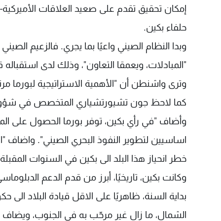
إمكان تحقيق تقدم على صعيد العلاقات الأميركية-الب
حلفاء بكين.
وبدا النظام الصيني واعيًا بما يجري. فالزعيم الصين
"المبادلات، ويعمقا التعاون"، وذلك لدى استقباله 
وترى واشنطن أن "الأهمية الاستراتيجية لبورما مرتبطة
كما لاحظ جون تشيورتشياري المتخصص في شؤو
وأضاف "في رأي بكين، توفر بورما الحصول على المو
اساسيين لتطوير النفوذ البحري الصيني". واضاف "ا
خطر انحياز هذا البلد الى بكين في السنوات المقبلة"
بداية السنة، ظاهريًا على الاقل قيادة البلاد الى حك
الشمال، ما زال غير مرحّب به في الجنوب، ويضاف 