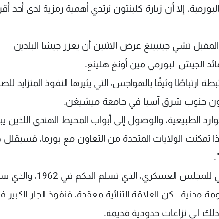
ورمية، إلا أن زيارة كلينتون ترتدي أهمية رمزية لدى أحد أق
ي المقبل تشي جينبينغ عرض الاثنين أن يعزز جيشا البلدين
قائد الجيش البورمي مين أونغ هلينغ.
 ارتباطًا وثيقًا بالهواجس، التي يثيرها النفوذ المتزايد للصي
ن جنوب شرق آسيا في جامعة ميشيغن.
ارد الطبيعية، والوصول إلى أبواب المحيط الهندي اللذين يب
ذا تمكنت الولايات المتحدة من التعاون مع بورما، فسيقلل 
.
وكانت بكين، تاريخيًا، أبرز من قدم الدعم الدبلوماسي للمجلس العسكر
ومة مدنية. لكن العلاقة الثنائية معقدة، فنفوذ الجار الكبير ف
ذلك الى نزاعات حدودية قديمة.