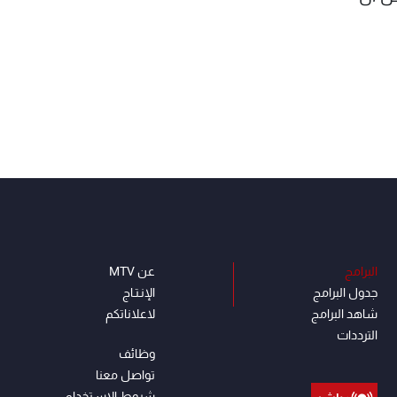
البرامج
عن MTV
جدول البرامج
الإنـتـاج
شاهد البرامج
لاعلاناتكم
الترددات
وظائف
تواصل معنا
شروط الإسـتخدام